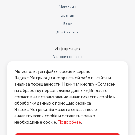
Магазины
Бренды
Блог
Для бизнеса
Информация
Условия оплаты
Условия доставки
Мы используем файлы cookie и сервис
Условия возврата
Яндекс.Метрика для корректной работы сайта и
Нашли ошибку на сайте?
Напишите нам
.
анализа посещаемости. Нажимая кнопку «Согласен
на обработку персональных данных», Вы даете
2026 © Интернет-магазин "АстМаркет". У нас есть всё!
согласие на использование аналитических cookie и
обработку данных с помощью сервиса
Яндекс.Метрика. Вы можете отказаться от
аналитических cookie и оставить только
Политика конфиденциальности
необходимые cookie.
Подробнее
.