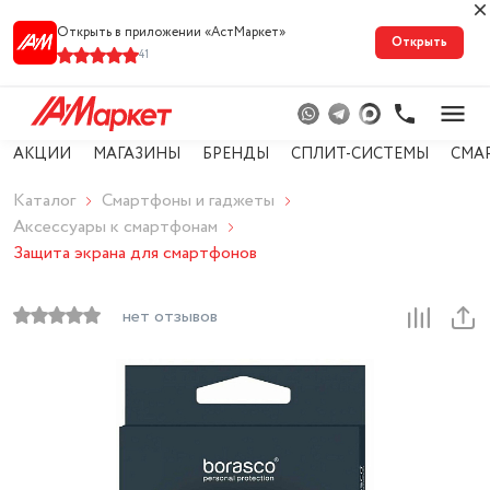
Открыть в приложении «АстМарке‪т‬»
Открыть
41
АКЦИИ
МАГАЗИНЫ
БРЕНДЫ
СПЛИТ-СИСТЕМЫ
СМА
Каталог
Смартфоны и гаджеты
Аксессуары к смартфонам
Защита экрана для смартфонов
нет отзывов