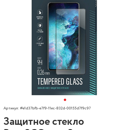
Артикул: #e1d37bfb-e7f9-11ec-832d-00155d7f9c97
Защитное стекло