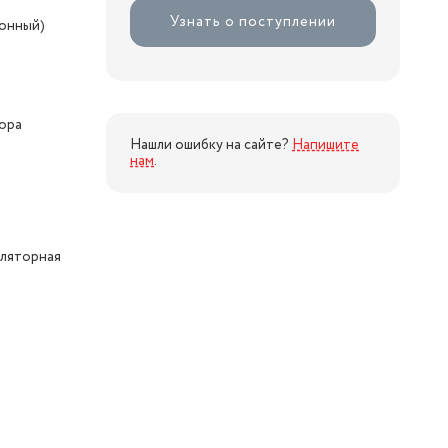
Узнать о поступлении
ионный)
тора
Нашли ошибку на сайте?
Напишите
нам
.
уляторная