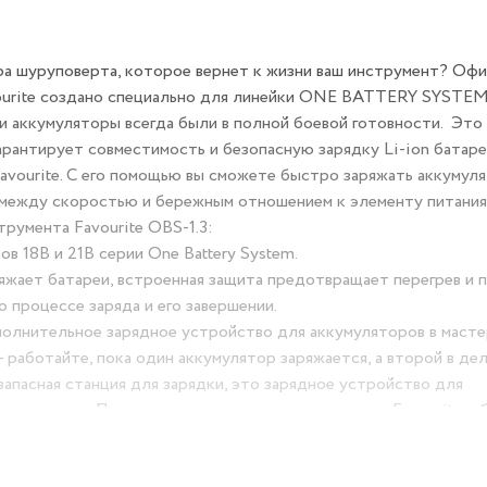
а шуруповерта, которое вернет к жизни ваш инструмент? Оф
vourite создано специально для линейки ONE BATTERY SYSTEM
и аккумуляторы всегда были в полной боевой готовности. Это
арантирует совместимость и безопасную зарядку Li-ion батаре
avourite. С его помощью вы сможете быстро заряжать аккумул
с между скоростью и бережным отношением к элементу питания
румента Favourite OBS-1.3:
в 18В и 21В серии One Battery System.
ряжает батареи, встроенная защита предотвращает перегрев и п
 процессе заряда и его завершении.
олнительное зарядное устройство для аккумуляторов в масте
работайте, пока один аккумулятор заряжается, а второй в дел
запасная станция для зарядки, это зарядное устройство для
жная замена. Продлите жизнь вашему инструменту Favourite, о