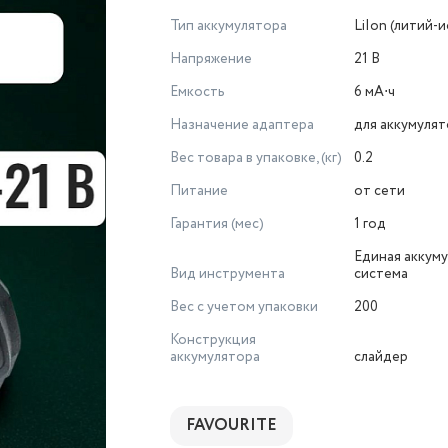
Тип аккумулятора
LiIon (литий-
Напряжение
21 В
Емкость
6 мА⋅ч
Назначение адаптера
для аккумуля
Вес товара в упаковке, (кг)
0.2
Питание
от сети
Гарантия (мес)
1 год
Единая аккум
Вид инструмента
система
Вес с учетом упаковки
200
Конструкция
аккумулятора
слайдер
FAVOURITE