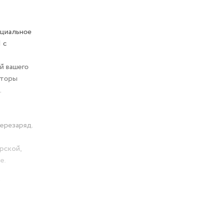
ициальное
 с
й вашего
яторы
.
ерезаряд.
рской,
е.
беспечив