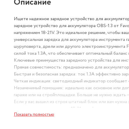
Описание
Ищете надежное зарядное устройство для аккумулятор
зарядное устройство для аккумулятора OBS-1.3 от Fa
напряжением 18-21V. Это идеальное решение, чтобы ваш
универсальная зарядка для аккумулятора инструмента г
шуруповерта, дрели или другого электроинструмента F
силой тока 1.3А, что обеспечивает оптимальный балан
Ключевые преимущества зарядного устройства для инст
Прямая совместимость: предназначено для аккумуляторо
Быстрая и безопасная зарядка: ток 1.3А эффективно за
Четкая индикация: светодиодный индикатор сообщает о
Незаменимый помощник: идеально как основное или доп
гараже или на стройплощадке. Больше не нужно ждать — 
Если у вас вышел из строя штатный блок или вам нужна 
аккумулятора шуруповерта 18-21v — официальная и наде
Показать полностью
его оригинальным и качественным источником питания.