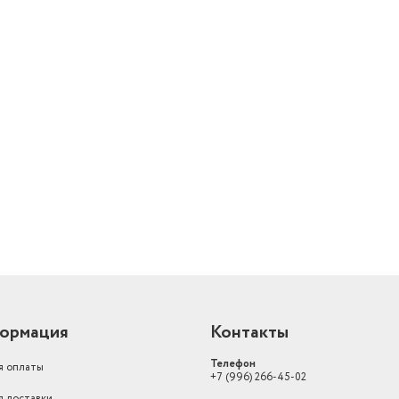
Высота предмета
9
Ширина предмета
15
Совместимость
OBS
й
Страна-изготовитель
Китай
Количество (шт)
1
Ставка НДС
22
Напряжение заряжаемых
аккумуляторов (В)
18
ормация
Контакты
Телефон
я оплаты
+7 (996) 266-45-02
я доставки