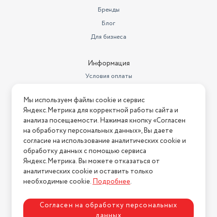
Отсек для хранения шнура
есть
Бренды
Блог
Для бизнеса
Информация
Условия оплаты
Условия доставки
Мы используем файлы cookie и сервис
Условия возврата
Яндекс.Метрика для корректной работы сайта и
Нашли ошибку на сайте?
Напишите нам
.
анализа посещаемости. Нажимая кнопку «Согласен
на обработку персональных данных», Вы даете
2026 © Интернет-магазин "АстМаркет". У нас есть всё!
согласие на использование аналитических cookie и
обработку данных с помощью сервиса
Яндекс.Метрика. Вы можете отказаться от
аналитических cookie и оставить только
Политика конфиденциальности
необходимые cookie.
Подробнее
.
Согласен на обработку персональных
данных