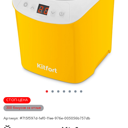
СТОП-ЦЕНА
300 бонусов за отзыв
Артикул: #715f597d-1ef0-11ee-976e-005056b757db