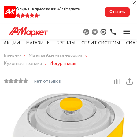
Открыть в приложении «АстМарке‪т‬»
Открыть
41
АКЦИИ
МАГАЗИНЫ
БРЕНДЫ
СПЛИТ-СИСТЕМЫ
СМА
Каталог
Мелкая бытовая техника
Кухонная техника
Йогуртницы
нет отзывов