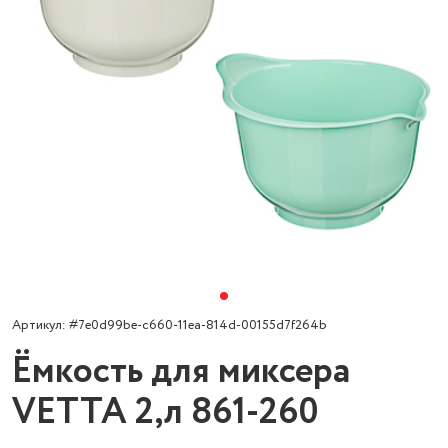
Артикул: #7e0d99be-c660-11ea-814d-00155d7f264b
Ёмкость для миксера
VETTA 2,л 861-260