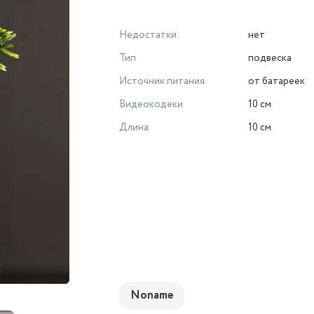
Недостатки:
нет
Тип
подвеска
Источник питания
от батареек
Видеокодеки
10 см
Длина
10 см
Noname