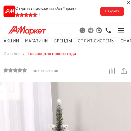
Открыть в приложении «АстМарке‪т‬»
Открыть
41
АКЦИИ
МАГАЗИНЫ
БРЕНДЫ
СПЛИТ-СИСТЕМЫ
СМА
Каталог
Товары для нового года
нет отзывов