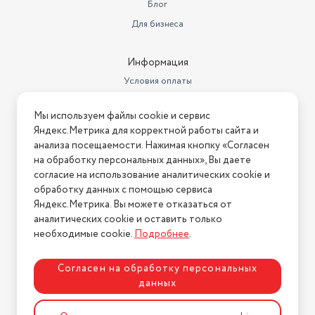
Блог
Для бизнеса
Информация
Условия оплаты
Условия доставки
Мы используем файлы cookie и сервис
Условия возврата
Яндекс.Метрика для корректной работы сайта и
Нашли ошибку на сайте?
Напишите нам
.
анализа посещаемости. Нажимая кнопку «Согласен
на обработку персональных данных», Вы даете
2026 © Интернет-магазин "АстМаркет". У нас есть всё!
согласие на использование аналитических cookie и
обработку данных с помощью сервиса
Яндекс.Метрика. Вы можете отказаться от
аналитических cookie и оставить только
Политика конфиденциальности
необходимые cookie.
Подробнее
.
Согласен на обработку персональных
данных
Разработка сайта
ASTDESIGN