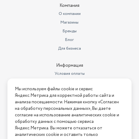
Количество скоростей
2
Компания
Диаметр штуцера для отвода
О компании
воздуха
120 мм
Магазины
Бренды
Блог
Для бизнеса
Информация
Условия оплаты
Условия доставки
Мы используем файлы cookie и сервис
Условия возврата
Яндекс.Метрика для корректной работы сайта и
Нашли ошибку на сайте?
Напишите нам
.
анализа посещаемости. Нажимая кнопку «Согласен
на обработку персональных данных», Вы даете
2026 © Интернет-магазин "АстМаркет". У нас есть всё!
согласие на использование аналитических cookie и
обработку данных с помощью сервиса
Яндекс.Метрика. Вы можете отказаться от
аналитических cookie и оставить только
Политика конфиденциальности