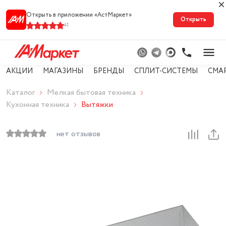
Открыть в приложении «АстМарке‪т‬»
Открыть
41
АКЦИИ
МАГАЗИНЫ
БРЕНДЫ
СПЛИТ-СИСТЕМЫ
СМА
Каталог
Мелкая бытовая техника
Кухонная техника
Вытяжки
нет отзывов