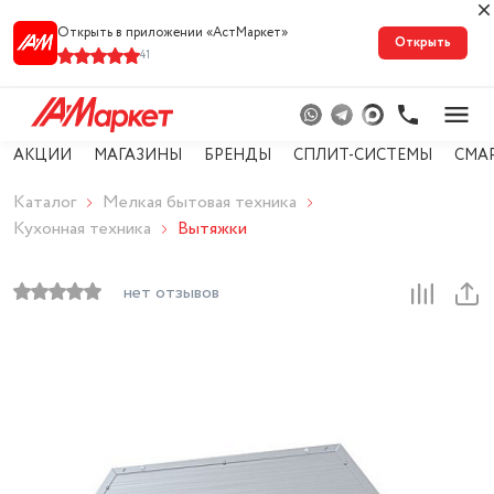
Открыть в приложении «АстМарке‪т‬»
Открыть
41
АКЦИИ
МАГАЗИНЫ
БРЕНДЫ
СПЛИТ-СИСТЕМЫ
СМА
Каталог
Мелкая бытовая техника
Кухонная техника
Вытяжки
нет отзывов