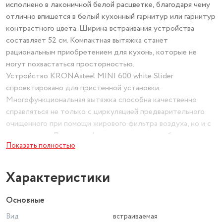
исполнено в лаконичной белой расцветке, благодаря чему
отлично впишется в белый кухонный гарнитур или гарнитур
контрастного цвета. Ширина встраивания устройства
составляет 52 см. Компактная вытяжка станет
рациональным приобретением для кухонь, которые не
могут похвастаться просторностью.
Устройство KRONAsteel MINI 600 white Slider
спроектировано для пристенной установки.
Многофункциональная вытяжка способна качественно
справляться не только с циркуляцией предварительного
очищенного при помощи жирового фильтра воздуха, но и с
его отводом. Для этого функционал модели оборудован
Показать полностью
двумя соответствующими режимами. Производительность
вытяжки впечатляет. Она составляет 550 м³ в час. При этом
потребляемая мощность вытяжки скромна – она составляет
Характеристики
всего 135 Вт. Управление программами и скоростью работы
прибора осуществляется при помощи ползунковых
Основные
переключателей. Уровень шума составляет всего 46 дБ!
Вид
встраиваемая