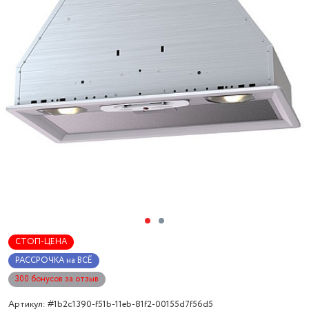
СТОП-ЦЕНА
РАССРОЧКА на ВСЁ
300 бонусов за отзыв
Артикул: #1b2c1390-f51b-11eb-81f2-00155d7f56d5