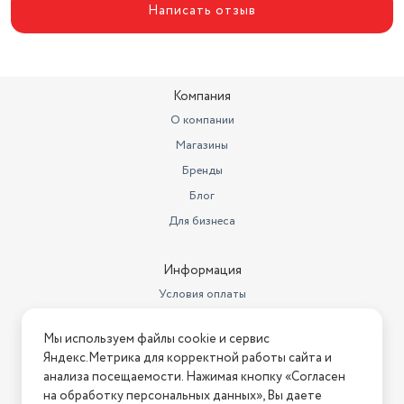
Потребляемая мощность (Вт)
155
Написать отзыв
Освещение
галогенная лампа
Угольный фильтр
приобретается отдельно
Компания
Количество скоростей
4
О компании
Алюминиевые
Магазины
жироулавливающие фильтры,
шт.
1
Бренды
Блог
Для бизнеса
Информация
Условия оплаты
Условия доставки
Мы используем файлы cookie и сервис
Условия возврата
Яндекс.Метрика для корректной работы сайта и
Нашли ошибку на сайте?
Напишите нам
.
анализа посещаемости. Нажимая кнопку «Согласен
на обработку персональных данных», Вы даете