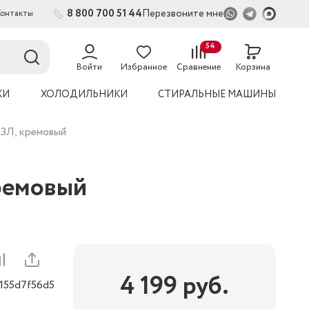
8 800 700 51 44
Перезвоните мне
Контакты
2
54
Войти
Избранное
Сравнение
Корзина
КИ
ХОЛОДИЛЬНИКИ
СТИРАЛЬНЫЕ МАШИНЫ
ПЗЛ, кремовый
кремовый
4 199
руб.
0155d7f56d5