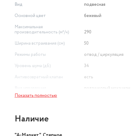
Вид
подвесная
Основной цвет
бежевый
Максимальная
производительность (м³/ч)
290
Ширина встраивания (см)
50
Режимы работы
отвод / циркуляция
Уровень шума (дБ)
34
Антивозвратный клапан
есть
Вид управления
ползунковый механизм
Показать полностью
Материал корпуса
металл
Количество двигателей
3
Наличие
"А-Маркет", Степное