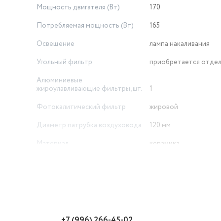
Мощность двигателя (Вт)
170
Потребляемая мощность (Вт)
165
Освещение
лампа накаливания
Угольный фильтр
приобретается отде
Алюминиевые
жироулавливающие фильтры, шт.
1
Фотокалитический фильтр
жировой
Диаметр патрубка воздуховода
120 мм
Материал
керамика
Материал изготовления
Воздухоочистители
+7 (996) 266-45-02