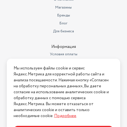
Глубина, см
38.6
Магазины
Гарантийный срок
24 месяца
Бренды
Блог
Высота, см
75
Для бизнеса
Вес товара, г
9500
Размеры, мм (ШхГхВ)
595х386х750
Информация
Условия оплаты
Вес с учетом упаковки
11000
Условия доставки
2 декоративных кожуха по 40
Мы используем файлы cookie и сервис
Условия возврата
см в комплекте, гофра в
Яндекс.Метрика для корректной работы сайта и
Комплектация
комплекте
Нашли ошибку на сайте?
Напишите нам
.
анализа посещаемости. Нажимая кнопку «Согласен
на обработку персональных данных», Вы даете
Цвет товара
белый
2026 © Интернет-магазин "АстМаркет". У нас есть всё!
согласие на использование аналитических cookie и
Тип управления
Сенсорное
обработку данных с помощью сервиса
Яндекс.Метрика. Вы можете отказаться от
Страна-изготовитель
Китай
аналитических cookie и оставить только
Политика конфиденциальности
необходимые cookie.
Подробнее
.
Количество скоростей
3