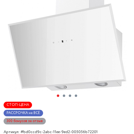
СТОП-ЦЕНА
РАССРОЧКА на ВСЁ
300 бонусов за отзыв
Артикул: #bd0ccd9c-2abc-11ee-9ed2-005056b72201