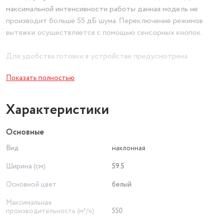
максимальной интенсивности работы данная модель не
производит больше 55 дБ шума. Переключение режимов
вытяжки осуществляется с помощью сенсорных кнопок.
Для удобства готовки в устройстве предусмотрена
система светодиодного освещения, состоящая из двух
Показать полностью
ламп мощностью по 1,5 Вт.
Помимо этого, прибор эффективно очищает воздух с
Характеристики
помощью встроенного жироулавливающего фильтра с
антивозвратным клапаном, выполненного из алюминия. Он
Основные
легко выдерживает даже интенсивный режим работы. В
Вид
наклонная
качестве альтернативы к устройству также можно
присоединить угольный фильтр Hyundai для более тонкой
Ширина (см)
59.5
очистки проходящего через него воздуха.
Основной цвет
белый
Максимальная
производительность (м³/ч)
550