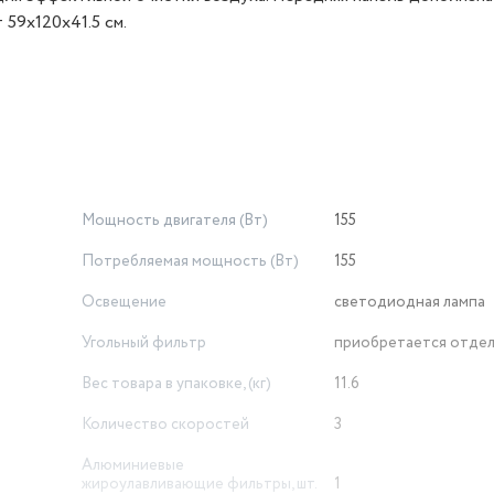
59x120x41.5 см.
Мощность двигателя (Вт)
155
Потребляемая мощность (Вт)
155
Освещение
светодиодная лампа
Угольный фильтр
приобретается отде
Вес товара в упаковке, (кг)
11.6
Количество скоростей
3
Алюминиевые
жироулавливающие фильтры, шт.
1