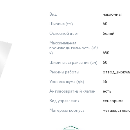
Вид
наклонная
Ширина (см)
60
Основной цвет
белый
Максимальная
производительность (м³/
ч)
650
Ширина встраивания (см)
60
Режимы работы
отвод,циркул
Уровень шума (дБ)
56
Антивозвратный клапан
есть
Вид управления
сенсорное
Материал корпуса
металл, стекл