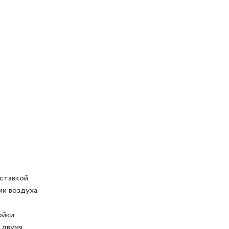
ставкой.
и воздуха.
ойки
 двумя