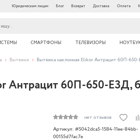
Юридическим лицам
Блог
Возврат
Доставка
Оплата
ИСТЕМЫ
СМАРТФОНЫ
ТЕЛЕВИЗОРЫ
НОУТБУ
а
Вытяжки
Вытяжка наклонная Elikor Антрацит 60П-650-
or Антрацит 60П-650-Е3Д, 
нет отзывов
Артикул: #5042dca5-1584-11ee-84bb-
00155d7fac7e