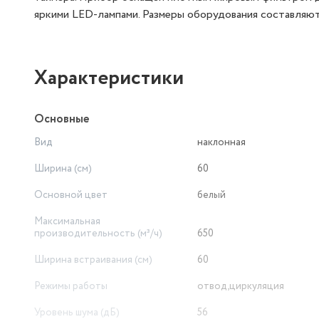
яркими LED-лампами. Размеры оборудования составляют 
Характеристики
Основные
Вид
наклонная
Ширина (см)
60
Основной цвет
белый
Максимальная
производительность (м³/ч)
650
Ширина встраивания (см)
60
Режимы работы
отвод,циркуляция
Уровень шума (дБ)
56