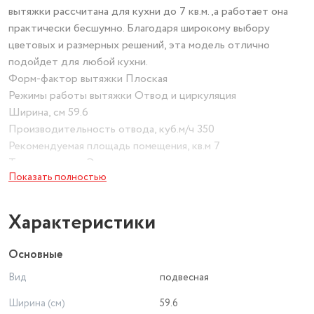
вытяжки рассчитана для кухни до 7 кв.м.,а работает она
практически бесшумно. Благодаря широкому выбору
цветовых и размерных решений, эта модель отлично
подойдет для любой кухни.
Форм-фактор вытяжки Плоская
Режимы работы вытяжки Отвод и циркуляция
Ширина, см 59.6
Производительность отвода, куб.м/ч 350
Рекомендуемая площадь помещения, кв.м 7
Тип управления Электронное
Показать полностью
Количество двигателей 1
Мощность, Вт 80
Вид фильтра вытяжки Угольный
Характеристики
Установка вытяжки Пристенная
Основные
Вид
подвесная
Ширина (см)
59.6