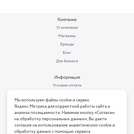
Угольный фильтр
в комплекте
Компания
Диаметр штуцера для отвода
воздуха
120 мм
О компании
Магазины
Количество скоростей
3
Бренды
Алюминиевые
Блог
жироулавливающие фильтры,
шт.
1
Для бизнеса
Информация
Условия оплаты
Условия доставки
Мы используем файлы cookie и сервис
Условия возврата
Яндекс.Метрика для корректной работы сайта и
Нашли ошибку на сайте?
Напишите нам
.
анализа посещаемости. Нажимая кнопку «Согласен
на обработку персональных данных», Вы даете
2026 © Интернет-магазин "АстМаркет". У нас есть всё!
согласие на использование аналитических cookie и
обработку данных с помощью сервиса