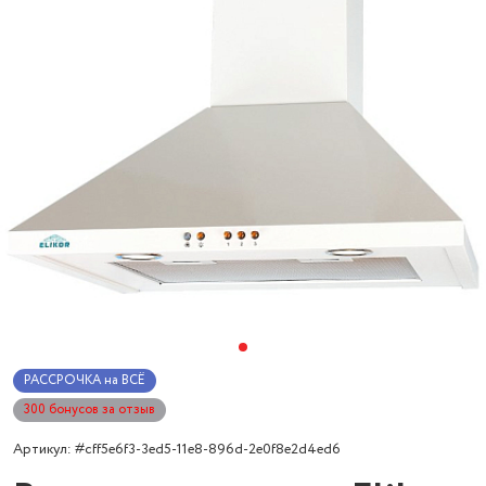
РАССРОЧКА на ВСЁ
300 бонусов за отзыв
Артикул: #cff5e6f3-3ed5-11e8-896d-2e0f8e2d4ed6