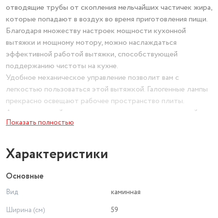
отводящие трубы от скопления мельчайших частичек жира,
которые попадают в воздух во время приготовления пищи.
Благодаря множеству настроек мощности кухонной
вытяжки и мощному мотору, можно наслаждаться
эффективной работой вытяжки, способствующей
поддержанию чистоты на кухне.
Удобное механическое управление позволит вам с
легкостью пользоваться этой вытяжкой. Галогенные лампы
прекрасно освещают рабочее пространство плиты.
Антивозвратный клапан не позволяет воздуху, который
Показать полностью
находится в воздуховоде, проникать на кухню через
вытяжку, когда та выключена.
Воздух на вашей кухне будет всегда оставаться свежим
Характеристики
благодаря высокой производительности этой вытяжки.
Благодаря красивому дизайну она идеально впишется в ваш
Основные
кухонный интерьер. Наличие 3 скоростей позволит вам
Вид
каминная
подобрать наиболее оптимальный вариант для вашей кухни.
Ширина (см)
59