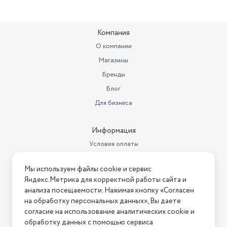
Угольный фильтр
приобретается отдельно
Компания
Вес товара в упаковке, (кг)
11
О компании
Диаметр штуцера для отвода
Магазины
воздуха
150 мм
Бренды
Количество скоростей
3
Блог
Алюминиевые
Для бизнеса
жироулавливающие фильтры,
шт.
1
Информация
Длина товара в упаковке, в
Условия оплаты
метрах
0.55
Условия доставки
Ширина товара в упаковке, в
Мы используем файлы cookie и сервис
метрах
Условия возврата
0.62
Яндекс.Метрика для корректной работы сайта и
Нашли ошибку на сайте?
Напишите нам
.
анализа посещаемости. Нажимая кнопку «Согласен
Высота товара в упаковке, в
метрах
0.35
на обработку персональных данных», Вы даете
2026 © Интернет-магазин "АстМаркет". У нас есть всё!
согласие на использование аналитических cookie и
Объем товара в упаковке, в
обработку данных с помощью сервиса