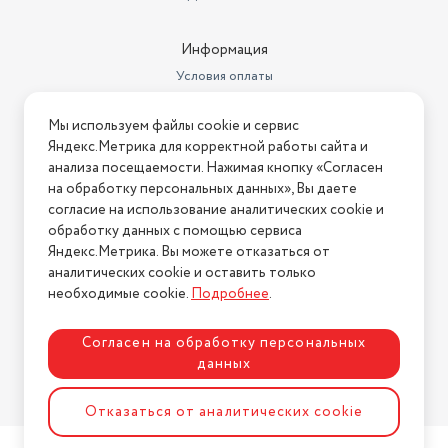
Информация
Условия оплаты
Условия доставки
Мы используем файлы cookie и сервис
Условия возврата
Яндекс.Метрика для корректной работы сайта и
Нашли ошибку на сайте?
Напишите нам
.
анализа посещаемости. Нажимая кнопку «Согласен
на обработку персональных данных», Вы даете
2026 © Интернет-магазин "АстМаркет". У нас есть всё!
согласие на использование аналитических cookie и
обработку данных с помощью сервиса
Яндекс.Метрика. Вы можете отказаться от
аналитических cookie и оставить только
Политика конфиденциальности
необходимые cookie.
Подробнее
.
Согласен на обработку персональных
данных
Разработка сайта
ASTDESIGN
Отказаться от аналитических cookie