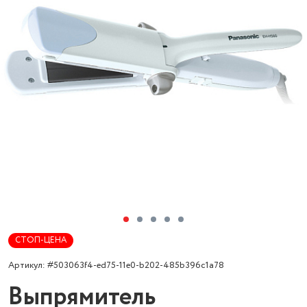
СТОП-ЦЕНА
Артикул: #503063f4-ed75-11e0-b202-485b396c1a78
Выпрямитель