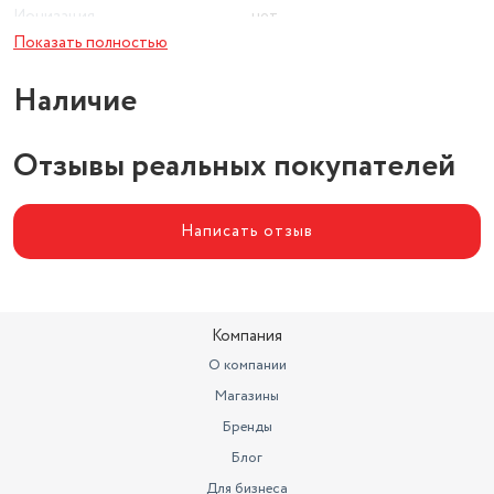
Ионизация
нет
Показать полностью
Цвет
белый
Наличие
Тип щипцов
утюжок
Отзывы реальных покупателей
Написать отзыв
Компания
О компании
Магазины
Бренды
Блог
Для бизнеса