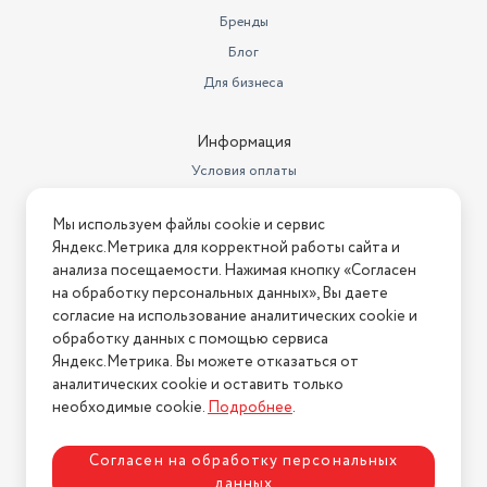
Особенности
вращение шнура, дисплей
Бренды
Тип щипцов
Блог
плойка
Для бизнеса
Максимальная температура
нагрева
200 °C
Информация
Длина
320 мм
Условия оплаты
функция «Пар» для создания
Условия доставки
Дополнительные функции
еще более послушных локонов
Мы используем файлы cookie и сервис
Условия возврата
Яндекс.Метрика для корректной работы сайта и
Вес
0.4 кг
Нашли ошибку на сайте?
Напишите нам
.
анализа посещаемости. Нажимая кнопку «Согласен
В комплекте
резервуар для воды
на обработку персональных данных», Вы даете
2026 © Интернет-магазин "АстМаркет". У нас есть всё!
согласие на использование аналитических cookie и
Назначение
выпрямление, завивка
обработку данных с помощью сервиса
Яндекс.Метрика. Вы можете отказаться от
Длина сетевого шнура
1.9 м
аналитических cookie и оставить только
Политика конфиденциальности
необходимые cookie.
Подробнее
.
Согласен на обработку персональных
данных