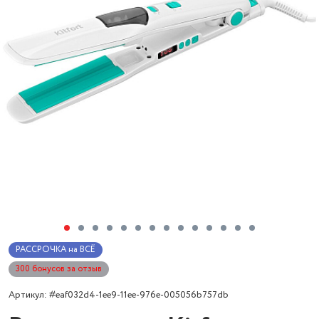
РАССРОЧКА на ВСЁ
300 бонусов за отзыв
Артикул: #eaf032d4-1ee9-11ee-976e-005056b757db