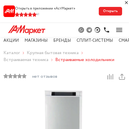
Открыть в приложении «АстМарке‪т‬»
Открыть
41
АКЦИИ
МАГАЗИНЫ
БРЕНДЫ
СПЛИТ-СИСТЕМЫ
СМА
Каталог
Крупная бытовая техника
Встраиваемая техника
Встраиваемые холодильники
нет отзывов