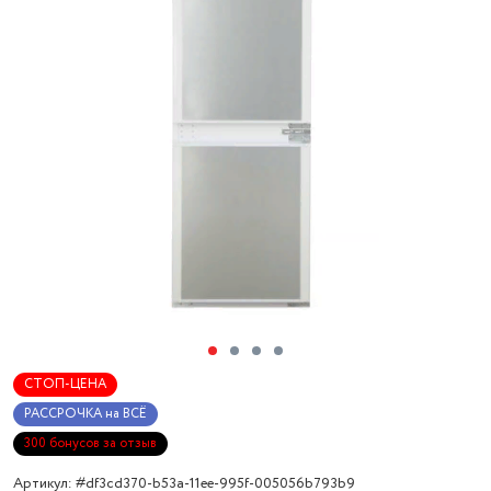
СТОП-ЦЕНА
РАССРОЧКА на ВСЁ
300 бонусов за отзыв
Артикул: #df3cd370-b53a-11ee-995f-005056b793b9