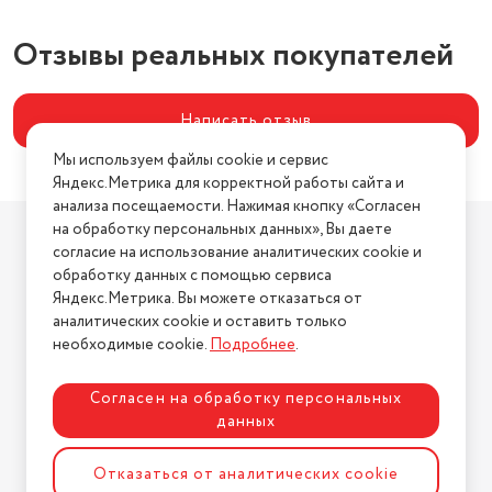
Климатический класс
ST
Отзывы реальных покупателей
Зона свежести
есть
Уровень шума (дБ)
37
Написать отзыв
Хладагент
R600a (изобутан)
Мы используем файлы cookie и сервис
Яндекс.Метрика для корректной работы сайта и
Размораживание холодильной
камеры
No Frost
анализа посещаемости. Нажимая кнопку «Согласен
Компания
на обработку персональных данных», Вы даете
Размораживание морозильной
согласие на использование аналитических cookie и
О компании
камеры
No Frost
обработку данных с помощью сервиса
Магазины
Яндекс.Метрика. Вы можете отказаться от
Габариты (ШxГxВ)
69х54,5х193,5 см
Бренды
аналитических cookie и оставить только
Количество компрессоров
1
необходимые cookie.
Подробнее
.
Блог
Для бизнеса
Материал полок
стекло
Согласен на обработку персональных
данных
Автономное сохранение
Информация
холода
22 ч
Условия оплаты
Отказаться от аналитических cookie
Индикация открытой двери
звуковая