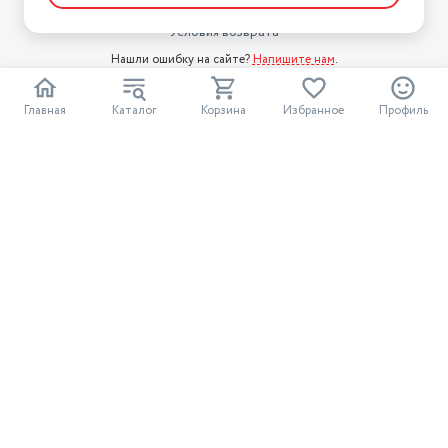
Условия доставки
Тип компрессора
линейнo-инверторный
Условия возврата
Нашли ошибку на сайте?
Напишите нам
.
2026 © Интернет-магазин "АстМаркет". У нас есть всё!
Главная
Каталог
Корзина
Избранное
Профиль
Политика конфиденциальности
Разработка сайта
ASTDESIGN