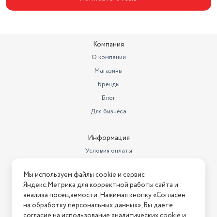
Высота, см
81.5
Вес товара, г
29500
Вес с учетом упаковки
34500
Компания
посудомоечная машина,
О компании
Комплектация
документация
Магазины
Цвет товара
серебристый
Бренды
Блог
Автоматических программ
5
Для бизнеса
Страна-изготовитель
Беларусь
Ширина (см)
44.8
Информация
Условия оплаты
Максимальный уровень шума
49
Условия доставки
Бренд
Бирюса
Мы используем файлы cookie и сервис
Условия возврата
Яндекс.Метрика для корректной работы сайта и
Габариты упаковки WB
СГТ
Нашли ошибку на сайте?
Напишите нам
.
анализа посещаемости. Нажимая кнопку «Согласен
на обработку персональных данных», Вы даете
Тип сушки
Конденсационная
2026 © Интернет-магазин "АстМаркет". У нас есть всё!
согласие на использование аналитических cookie и