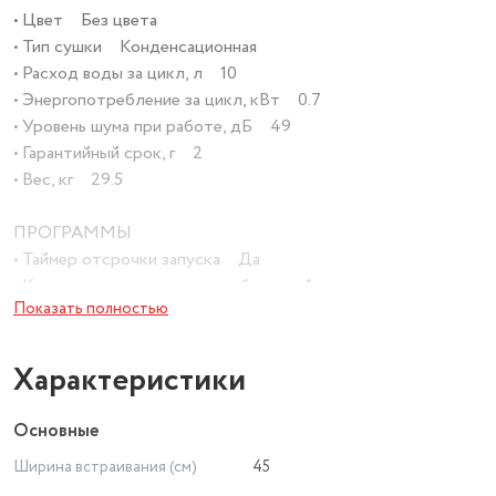
• Цвет Без цвета
• Тип сушки Конденсационная
• Расход воды за цикл, л 10
• Энергопотребление за цикл, кВт 0.7
• Уровень шума при работе, дБ 49
• Гарантийный срок, г 2
• Вес, кг 29.5
ПРОГРАММЫ
• Таймер отсрочки запуска Да
• Количество корзин для приборов 1
Показать полностью
• Количество программ 5
• Минимальная температура, ℃ 45
• Максимальная температура, ℃ 70
Характеристики
ГАБАРИТЫ
Основные
• Высота, см 81.5
Ширина встраивания (см)
45
• Ширина, см 44.8