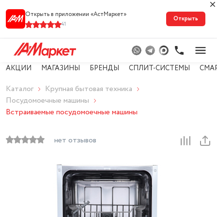
Открыть в приложении «АстМарке‪т‬»
Открыть
41
АКЦИИ
МАГАЗИНЫ
БРЕНДЫ
СПЛИТ-СИСТЕМЫ
СМА
Каталог
Крупная бытовая техника
Посудомоечные машины
Встраиваемые посудомоечные машины
нет отзывов