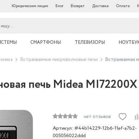
Юридическим лицам
Блог
Возврат
Доставка
Оплата
ИСТЕМЫ
СМАРТФОНЫ
ТЕЛЕВИЗОРЫ
НОУТБУ
ехника
Встраиваемые микроволновые печи
Встраиваемая м
овая печь Midea MI72200X 
нет отзывов
Артикул: #44b14229-12b6-11ef-a7b2-
005056022ddd