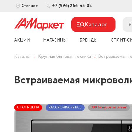
+7 (996) 266-45-02
Степное
Каталог
АКЦИИ
МАГАЗИНЫ
БРЕНДЫ
СПЛИТ-С
Каталог
Крупная бытовая техника
Встраиваемая т
Встраиваемая микроволн
СТОП-ЦЕНА
РАССРОЧКА на ВСЁ
300 бонусов за отзыв