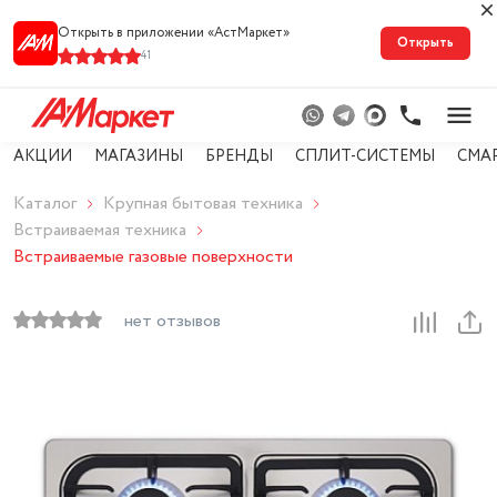
Открыть в приложении «АстМарке‪т‬»
Открыть
41
АКЦИИ
МАГАЗИНЫ
БРЕНДЫ
СПЛИТ-СИСТЕМЫ
СМА
Каталог
Крупная бытовая техника
Встраиваемая техника
Встраиваемые газовые поверхности
нет отзывов