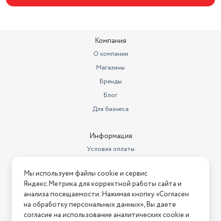
метрах
0.16
Ширина товара в упаковке, в
метрах
0.64
Компания
Длина товара в упаковке, в
О компании
метрах
0.55
Магазины
Бренды
Блог
Для бизнеса
Информация
Условия оплаты
Условия доставки
Мы используем файлы cookie и сервис
Условия возврата
Яндекс.Метрика для корректной работы сайта и
Нашли ошибку на сайте?
Напишите нам
.
анализа посещаемости. Нажимая кнопку «Согласен
на обработку персональных данных», Вы даете
2026 © Интернет-магазин "АстМаркет". У нас есть всё!
согласие на использование аналитических cookie и