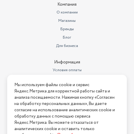
Специальные конфорки
экспресс-конфорка
Компания
Ширина (см)
59
О компании
Магазины
Гарантия
2 г.
Бренды
Расположение панели
спереди
Блог
Чугунные решетки
есть
Для бизнеса
Объем товара в упаковке, в
литрах
69.36
Информация
Условия оплаты
Высота товара в упаковке, в
метрах
0.17
Условия доставки
Мы используем файлы cookie и сервис
Условия возврата
Ширина товара в упаковке, в
Яндекс.Метрика для корректной работы сайта и
метрах
0.68
Нашли ошибку на сайте?
Напишите нам
.
анализа посещаемости. Нажимая кнопку «Согласен
на обработку персональных данных», Вы даете
Длина товара в упаковке, в
2026 © Интернет-магазин "АстМаркет". У нас есть всё!
метрах
согласие на использование аналитических cookie и
0.6
обработку данных с помощью сервиса
Тип панели
газовая варочная поверхность
Яндекс.Метрика. Вы можете отказаться от
аналитических cookie и оставить только
Политика конфиденциальности