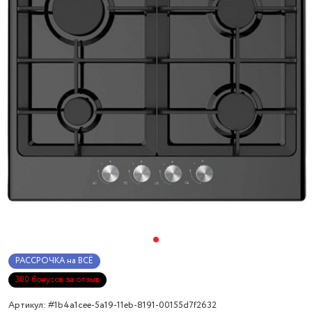
РАССРОЧКА на ВСЁ
300 бонусов за отзыв
Артикул: #1b4a1cee-5a19-11eb-8191-00155d7f2632