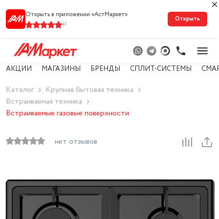
Открыть в приложении «АстМарке‪т‬»
Открыть
41
АКЦИИ
МАГАЗИНЫ
БРЕНДЫ
СПЛИТ-СИСТЕМЫ
СМА
Каталог
Крупная бытовая техника
Встраиваемая техника
Встраиваемые газовые поверхности
нет отзывов