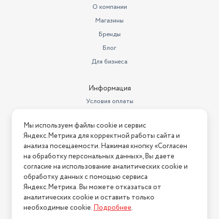
О компании
Магазины
Бренды
Блог
Для бизнеса
Информация
Условия оплаты
Условия доставки
Мы используем файлы cookie и сервис
Условия возврата
Яндекс.Метрика для корректной работы сайта и
Нашли ошибку на сайте?
Напишите нам
.
анализа посещаемости. Нажимая кнопку «Согласен
на обработку персональных данных», Вы даете
2026 © Интернет-магазин "АстМаркет". У нас есть всё!
согласие на использование аналитических cookie и
обработку данных с помощью сервиса
Яндекс.Метрика. Вы можете отказаться от
аналитических cookie и оставить только
Политика конфиденциальности
необходимые cookie.
Подробнее
.