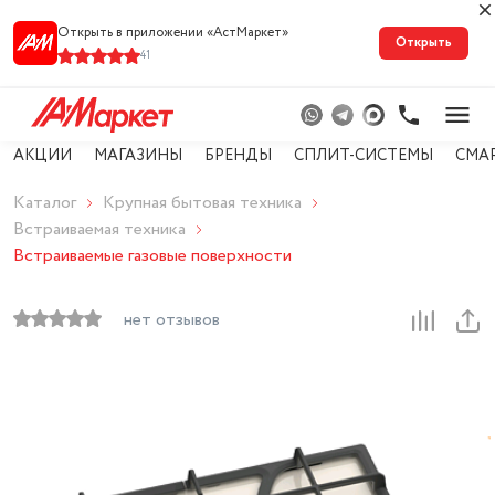
Открыть в приложении «АстМарке‪т‬»
Открыть
41
АКЦИИ
МАГАЗИНЫ
БРЕНДЫ
СПЛИТ-СИСТЕМЫ
СМА
Каталог
Крупная бытовая техника
Встраиваемая техника
Встраиваемые газовые поверхности
нет отзывов