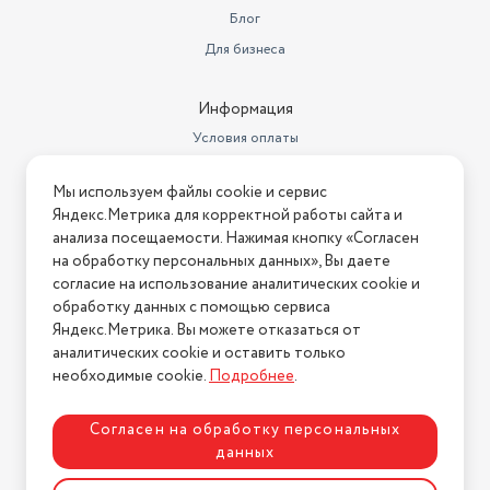
Блог
Длина товара в упаковке, в
метрах
0.67
Для бизнеса
Размеры, мм (ШхГхВ)
61x67
Информация
Вес с учетом упаковки
7200
Условия оплаты
Цвет товара
черный
Условия доставки
Мы используем файлы cookie и сервис
Условия возврата
Тип панели
Газовая
Яндекс.Метрика для корректной работы сайта и
Нашли ошибку на сайте?
Напишите нам
.
анализа посещаемости. Нажимая кнопку «Согласен
Бренд
GURMAN
на обработку персональных данных», Вы даете
2026 © Интернет-магазин "АстМаркет". У нас есть всё!
согласие на использование аналитических cookie и
обработку данных с помощью сервиса
Яндекс.Метрика. Вы можете отказаться от
аналитических cookie и оставить только
Политика конфиденциальности
необходимые cookie.
Подробнее
.
Согласен на обработку персональных
данных
Разработка сайта
ASTDESIGN