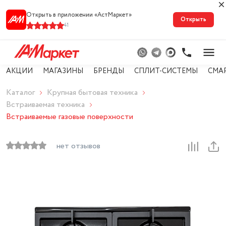
Открыть в приложении «АстМарке‪т‬»
Открыть
41
АКЦИИ
МАГАЗИНЫ
БРЕНДЫ
СПЛИТ-СИСТЕМЫ
СМА
Каталог
Крупная бытовая техника
Встраиваемая техника
Встраиваемые газовые поверхности
нет отзывов