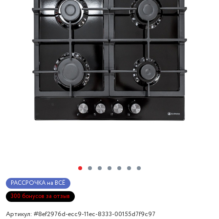
РАССРОЧКА на ВСЁ
300 бонусов за отзыв
Артикул: #8ef2976d-ecc9-11ec-8333-00155d7f9c97