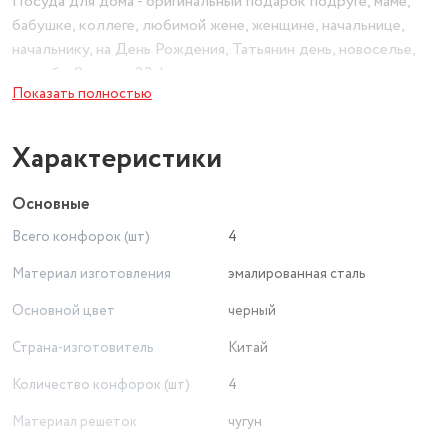
Посуда для дома - оригинальный подарок подруге, маме,
бабушке, коллеге, любимой жене, женщине, начальнице,
начальнику, на День Рождения, Татьянин день, новоселье,
свадьбу, 8 марта, 23 февраля.
Показать полностью
Характеристики
Основные
Всего конфорок (шт)
4
Материал изготовления
эмалированная сталь
Основной цвет
черный
Страна-изготовитель
Китай
Количество конфорок (шт)
4
Материал решеток
чугун