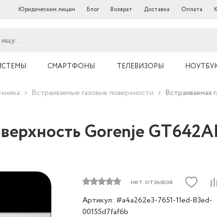
Юридическим лицам
Блог
Возврат
Доставка
Оплата
ИСТЕМЫ
СМАРТФОНЫ
ТЕЛЕВИЗОРЫ
НОУТБУ
ехника
Встраиваемые газовые поверхности
Встраиваемая 
оверхность Gorenje GT642A
нет отзывов
Артикул: #a4a262e3-7651-11ed-83ed-
00155d7faf6b