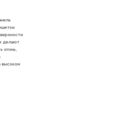
анель
решетки
оверхности
ие делают
ь огонь,
о
а высоком