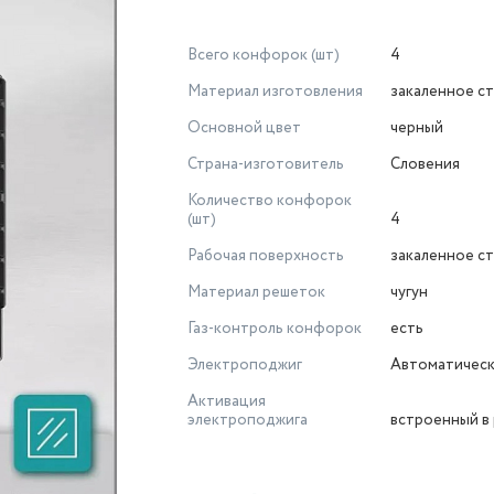
Всего конфорок (шт)
4
Материал изготовления
закаленное с
Основной цвет
черный
Страна-изготовитель
Словения
Количество конфорок
(шт)
4
Рабочая поверхность
закаленное с
Материал решеток
чугун
Газ-контроль конфорок
есть
Электроподжиг
Автоматичес
Активация
электроподжига
встроенный в 