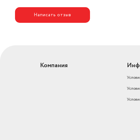
Системы защиты
Газконтроль
Написать отзыв
Ширина (см)
60
Общее количество конфорок
4
Гарантийный срок
1 год
Тип конфорок
Газовые
Компания
Инф
Тип управления
Механическое
Услови
Ширина предмета
60
Услови
Высота предмета
14
Услови
Модель
Варочная панель 60 см G
Вес товара, г
14500
Размеры, мм (ШхГхВ)
600х 520х136