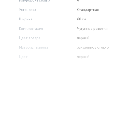
Конфорок газовых
4
Установка
Стандартная
Ширина
60 см
Комплектация
Чугунные решетки
Цвет товара
черный
Материал панели
закаленное стекло
Цвет
черный
Количество конфорок
4
Управление
Механическое
Тип панели
газовая
Бренд
Gorenje
Голосовой помощник
52 см
й
Решетка
Чугун