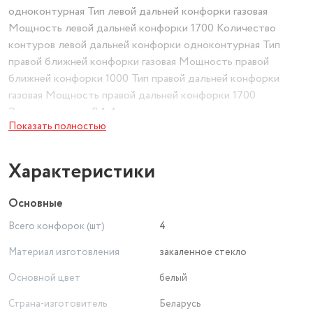
одноконтурная Тип левой дальней конфорки газовая
Мощность левой дальней конфорки 1700 Количество
контуров левой дальней конфорки одноконтурная Тип
правой ближней конфорки газовая Мощность правой
ближней конфорки 1000 Тип правой дальней конфорки
газовая Мощность правой дальней конфорки 1700
Электроподжиг ДА Активация электроподжига в ручке
Показать полностью
Газ-контроль да Тип поверхности варочная Установка
рабочей поверхности независимая Материал поверхности
закаленное стекло Материал решетки чугун Длина
Характеристики
упаковки (ед) 0.68 Ширина упаковки (ед) 0.6 Высота
упаковки (ед) 0.19 Габариты упаковки (ед) ДхШхВ
Основные
0.68x0.6x0.19 Вес упаковки (ед) 14.5 Объем упаковки (ед)
Всего конфорок (шт)
4
0.07752 Количество конфорок 4 Тип переключателей
поворотные переключатели Цвет белый Ширина панели
Материал изготовления
закаленное стекло
600 Глубина панели 525 Высота панели 100 Ширина ниши
Основной цвет
белый
для встраивания 554 Глубина ниши для встраивания
Страна-изготовитель
Беларусь