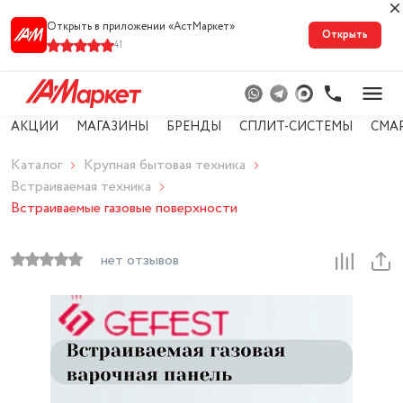
Открыть в приложении «АстМарке‪т‬»
Открыть
41
АКЦИИ
МАГАЗИНЫ
БРЕНДЫ
СПЛИТ-СИСТЕМЫ
СМА
Каталог
Крупная бытовая техника
Встраиваемая техника
Встраиваемые газовые поверхности
нет отзывов