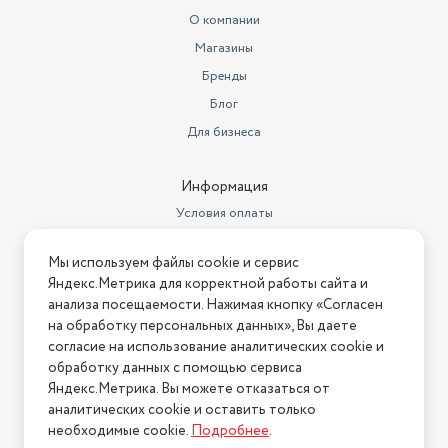
Ширина (см)
60
О компании
Магазины
фиксированное положение
Дополнительная информация
«малое пламя»
Бренды
Блог
Конфорок газовых
4
Для бизнеса
Глубина для встраивания
49 см
Общее количество конфорок
4
Информация
Условия оплаты
Вес в транспортной упаковке
14 кг
Условия доставки
Габариты транспортной
Мы используем файлы cookie и сервис
Условия возврата
упаковки
64х15х57 см
Яндекс.Метрика для корректной работы сайта и
Нашли ошибку на сайте?
Напишите нам
.
анализа посещаемости. Нажимая кнопку «Согласен
Гарантийный срок
24 месяца
на обработку персональных данных», Вы даете
2026 © Интернет-магазин "АстМаркет". У нас есть всё!
согласие на использование аналитических cookie и
Стандарты HDTV
5 лет
обработку данных с помощью сервиса
Тип электроподжига
автоматический
Яндекс.Метрика. Вы можете отказаться от
аналитических cookie и оставить только
Политика конфиденциальности
Цвет
белый
необходимые cookie.
Подробнее
.