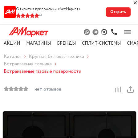
Открыть в приложении «АстМарке‪т‬»
Открыть
41
АКЦИИ
МАГАЗИНЫ
БРЕНДЫ
СПЛИТ-СИСТЕМЫ
СМА
Каталог
Крупная бытовая техника
Встраиваемая техника
Встраиваемые газовые поверхности
нет отзывов