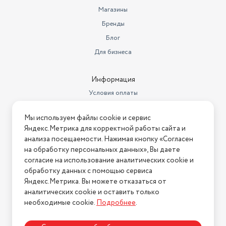
Магазины
Бренды
Блог
Для бизнеса
Информация
Условия оплаты
Условия доставки
Мы используем файлы cookie и сервис
Условия возврата
Яндекс.Метрика для корректной работы сайта и
Нашли ошибку на сайте?
Напишите нам
.
анализа посещаемости. Нажимая кнопку «Согласен
на обработку персональных данных», Вы даете
2026 © Интернет-магазин "АстМаркет". У нас есть всё!
согласие на использование аналитических cookie и
обработку данных с помощью сервиса
Яндекс.Метрика. Вы можете отказаться от
аналитических cookie и оставить только
Политика конфиденциальности
необходимые cookie.
Подробнее
.