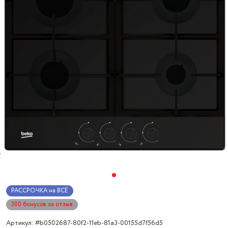
РАССРОЧКА на ВСЁ
300 бонусов за отзыв
Артикул: #b0502687-80f2-11eb-81a3-00155d7f56d5