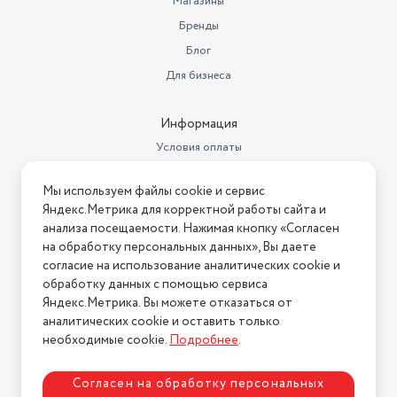
Магазины
Бренды
Блог
Для бизнеса
Информация
Условия оплаты
Условия доставки
Мы используем файлы cookie и сервис
Условия возврата
Яндекс.Метрика для корректной работы сайта и
Нашли ошибку на сайте?
Напишите нам
.
анализа посещаемости. Нажимая кнопку «Согласен
на обработку персональных данных», Вы даете
2026 © Интернет-магазин "АстМаркет". У нас есть всё!
согласие на использование аналитических cookie и
обработку данных с помощью сервиса
Яндекс.Метрика. Вы можете отказаться от
аналитических cookie и оставить только
Политика конфиденциальности
необходимые cookie.
Подробнее
.
Согласен на обработку персональных