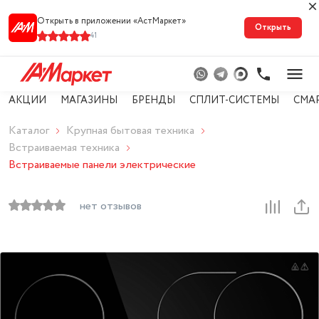
Открыть в приложении «АстМарке‪т‬»
Открыть
41
АКЦИИ
МАГАЗИНЫ
БРЕНДЫ
СПЛИТ-СИСТЕМЫ
СМА
Каталог
Крупная бытовая техника
Встраиваемая техника
Встраиваемые панели электрические
нет отзывов