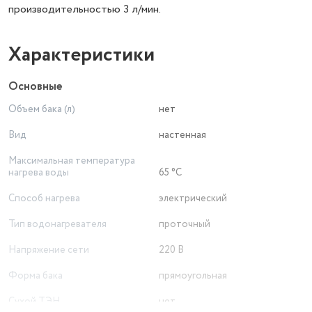
производительностью 3 л/мин.
Характеристики
Основные
Объем бака (л)
нет
Вид
настенная
Максимальная температура
нагрева воды
65 °C
Способ нагрева
электрический
Тип водонагревателя
проточный
Напряжение сети
220 В
Форма бака
прямоугольная
Сухой ТЭН
нет