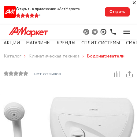
Открыть в приложении «АстМарке‪т‬»
Открыть
41
АКЦИИ
МАГАЗИНЫ
БРЕНДЫ
СПЛИТ-СИСТЕМЫ
СМА
Каталог
Климатическая техника
Водонагреватели
нет отзывов