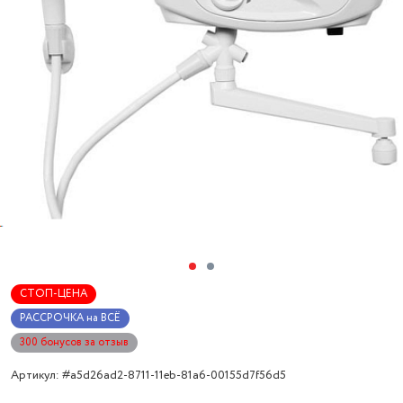
СТОП-ЦЕНА
РАССРОЧКА на ВСЁ
300 бонусов за отзыв
Артикул: #a5d26ad2-8711-11eb-81a6-00155d7f56d5