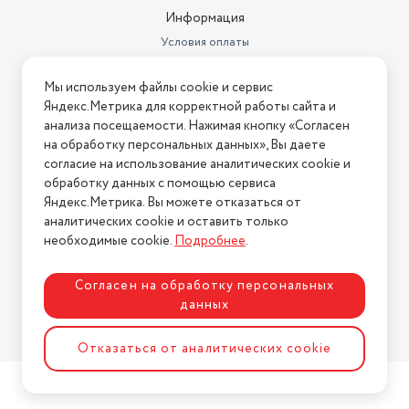
Зажигание
½
Информация
Условия оплаты
Давление воды, МПа
3.5 кВт
Условия доставки
Потребляемая мощность (Вт)
3500 Вт
Мы используем файлы cookie и сервис
Условия возврата
Яндекс.Метрика для корректной работы сайта и
Управление
механическое
Нашли ошибку на сайте?
Напишите нам
.
анализа посещаемости. Нажимая кнопку «Согласен
на обработку персональных данных», Вы даете
общая мощность
2026 © Интернет-магазин "АстМаркет". У нас есть всё!
согласие на использование аналитических cookie и
нагревательных элементов: 3.5
кВт; тип электрического
обработку данных с помощью сервиса
нагревательного элемента:
Яндекс.Метрика. Вы можете отказаться от
трубчатый; материал
аналитических cookie и оставить только
Политика конфиденциальности
нагревательного элемента:
необходимые cookie.
Подробнее
.
Дополнительные функции
медь; упр
Масса, кг
кран, душевая лейка
Согласен на обработку персональных
данных
Системы защиты
от перегрева
Разработка сайта
ASTDESIGN
Отказаться от аналитических cookie