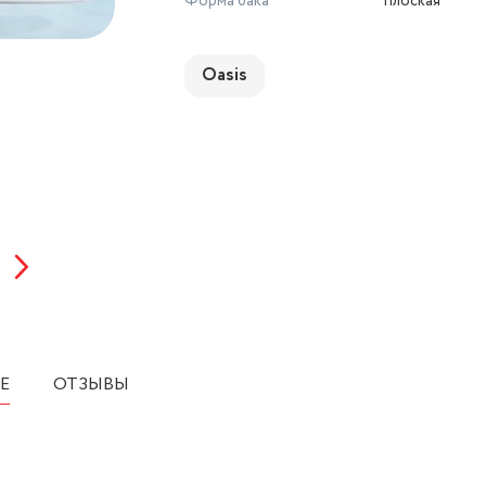
Форма бака
плоская
Oasis
Е
ОТЗЫВЫ