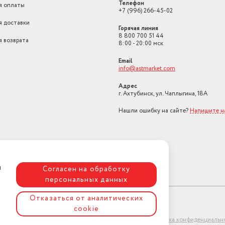
Телефон
я оплаты
Защита от накипи
Магниевый анод
+7 (996) 266-45-02
я доставки
Управление со смартфона
Нет
Горячая линия
8 800 700 51 44
я возврата
8:00 - 20:00 мск
Email
info@astmarket.com
Адрес
г. Ахтубинск, ул. Чаплыгина, 18А
Нашли ошибку на сайте?
Напишите н
я
Согласен на обработку
персональных данных
Отказаться от аналитических
cookie
ет-магазин "АстМаркет". У нас есть всё!
Политика конфиденциальн