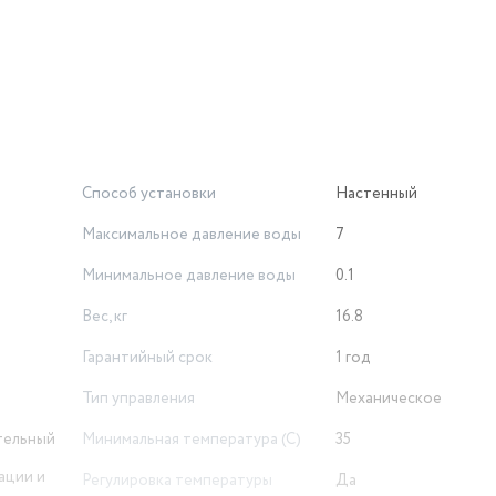
озможность ее визуального контроля;
проводным точкам одновременно;
Способ установки
Настенный
Максимальное давление воды
7
Минимальное давление воды
0.1
 поражение током;
Вес, кг
16.8
Гарантийный срок
1 год
Тип управления
Механическое
тельный
Минимальная температура (С)
35
ации и
Регулировка температуры
Да