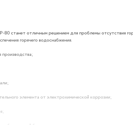
P-80 станет отличным решением для проблемы отсутствия го
беспечения горячего водоснабжения.
я производства;
али;
ательного элемента от электрохимической коррозии;
я;
особствующий быстрому нагреванию воды, что значительно с