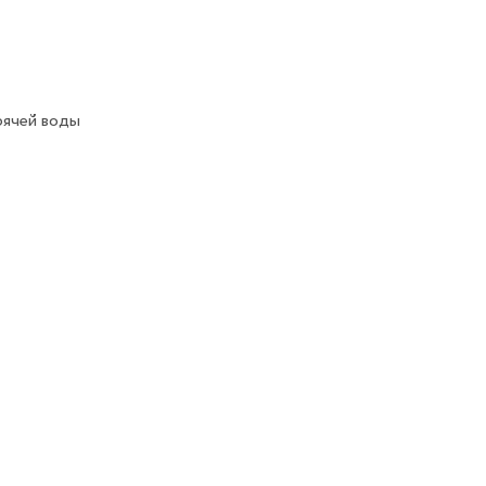
рячей воды
окращает