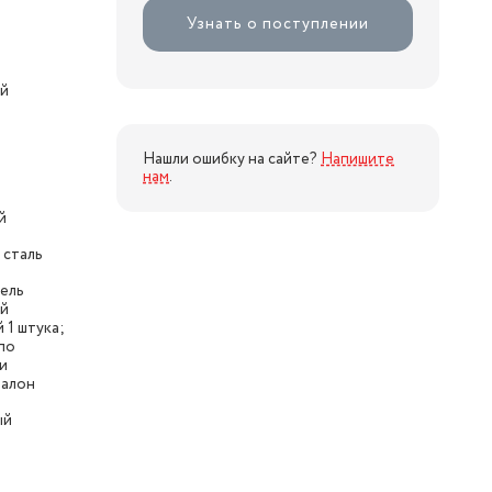
Узнать о поступлении
ый
Нашли ошибку на сайте?
Напишите
нам
.
й
сталь
ель
ый
 1 штука;
по
и
талон
ый