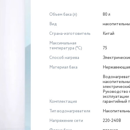
Объем бака (л)
80 л
Вид
накопительн
Страна-изготовитель
Китай
Максимальная
температура (°С)
75
Способ нагрева
Электрически
Материал бака
Нержавеющая 
Водонагреват
накопительн
электрический
Руководство 
эксплуатации 
Комплектация
гарантийный 
Тип водонагревателя
Накопительн
Напряжение сети
220-240В