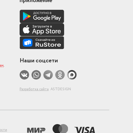
приложение
Наши соцсети
ам
.
Разработка сайта
ASTDESIGN
ости