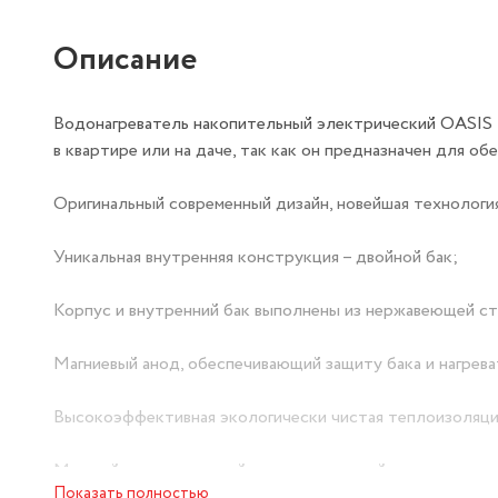
Описание
Водонагреватель накопительный электрический OASIS 
в квартире или на даче, так как он предназначен для о
Оригинальный современный дизайн, новейшая технологи
Уникальная внутренняя конструкция – двойной бак;
Корпус и внутренний бак выполнены из нержавеющей ст
Магниевый анод, обеспечивающий защиту бака и нагрев
Высокоэффективная экологически чистая теплоизоляци
Медный нагревательный элемент высокой мощности, сп
Показать полностью
теплопотери и экономит электроэнергию;