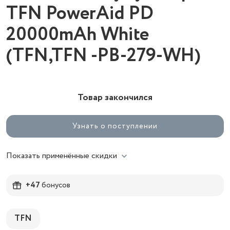
TFN PowerAid PD
20000mAh White
(TFN,TFN -PB-279-WH)
Товар закончился
Узнать о поступлении
Показать применённые скидки
+47
бонусов
TFN