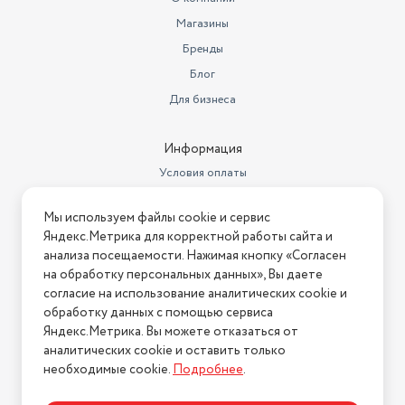
Магазины
Бренды
Блог
Для бизнеса
Информация
Условия оплаты
Условия доставки
Мы используем файлы cookie и сервис
Условия возврата
Яндекс.Метрика для корректной работы сайта и
Нашли ошибку на сайте?
Напишите нам
.
анализа посещаемости. Нажимая кнопку «Согласен
на обработку персональных данных», Вы даете
2026 © Интернет-магазин "АстМаркет". У нас есть всё!
согласие на использование аналитических cookie и
обработку данных с помощью сервиса
Яндекс.Метрика. Вы можете отказаться от
аналитических cookie и оставить только
Политика конфиденциальности
необходимые cookie.
Подробнее
.