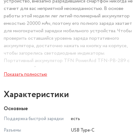
устройство, внезапно разрядившийся смартфон никогда не
станет для вас неприятной неожиданностью. В основе
работы этой модели лег литий-полимерный аккумулятор
емкостью 20000 мАч, поэтому его полного заряда хватает
для многократной зарядки мобильного устройства. Чтобы
проверить оставшийся уровень заряда портативного
аккумулятора, достаточно нажать на кнопку на корпусе,
чтобы загорелись светодиодные индикаторы.
Портативный аккумулятор TFN PowerAid TFN-PB-289 с
универсальной совместимостью располагает двумя
Показать полностью
разъемами USB Type-A и одним USB Type-C на корпусе,
что позволит одновременно подзаряжать два и более
мобильных устройства. Поддержка протоколов быстрой
Характеристики
зарядки Power Delivery и Quick Charge, а также выходная
мощность с максимальным показателем 22.5 Вт позволит
Основные
тратить на процесс подзарядки смартфона минимум
Поддержка быстрой зарядки
есть
времени. Сам портативный аккумулятор подзаряжается от
разъема micro USB или USB Type-C.
Разъемы
USB Type-C