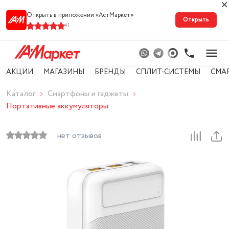
Открыть в приложении «АстМарке‪т‬»
Открыть
41
АКЦИИ
МАГАЗИНЫ
БРЕНДЫ
СПЛИТ-СИСТЕМЫ
СМА
Каталог
Смартфоны и гаджеты
Портативные аккумуляторы
нет отзывов