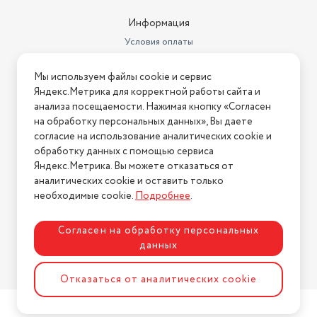
Информация
Условия оплаты
Условия доставки
Мы используем файлы cookie и сервис
Условия возврата
Яндекс.Метрика для корректной работы сайта и
Нашли ошибку на сайте?
Напишите нам
.
анализа посещаемости. Нажимая кнопку «Согласен
на обработку персональных данных», Вы даете
2026 © Интернет-магазин "АстМаркет". У нас есть всё!
согласие на использование аналитических cookie и
обработку данных с помощью сервиса
Яндекс.Метрика. Вы можете отказаться от
аналитических cookie и оставить только
Политика конфиденциальности
необходимые cookie.
Подробнее
.
Согласен на обработку персональных
данных
Разработка сайта
ASTDESIGN
Отказаться от аналитических cookie