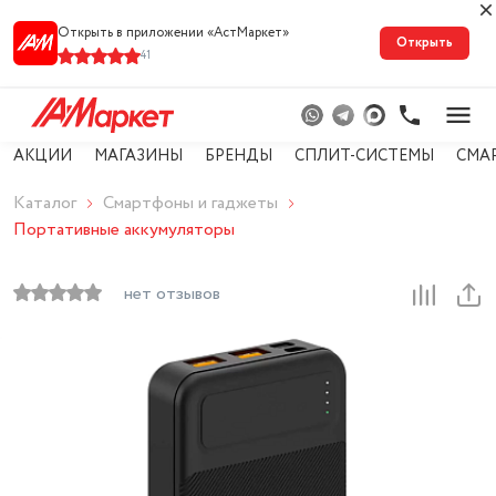
Открыть в приложении «АстМарке‪т‬»
Открыть
41
АКЦИИ
МАГАЗИНЫ
БРЕНДЫ
СПЛИТ-СИСТЕМЫ
СМА
Каталог
Смартфоны и гаджеты
Портативные аккумуляторы
нет отзывов