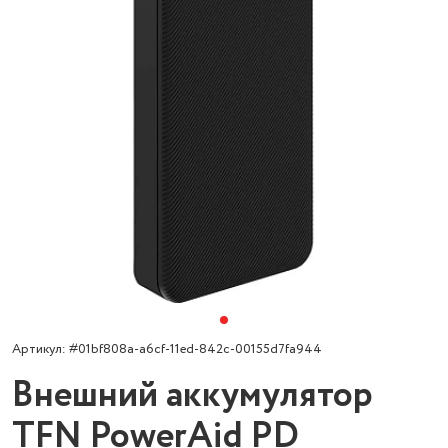
Артикул: #01bf808a-a6cf-11ed-842c-00155d7fa944
Внешний аккумулятор
TFN PowerAid PD