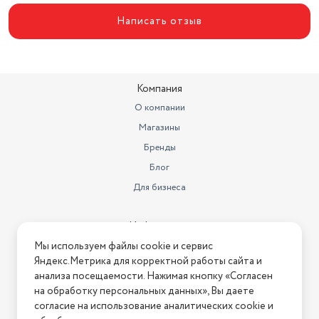
Написать отзыв
Компания
О компании
Магазины
Бренды
Блог
Для бизнеса
Информация
Условия оплаты
Мы используем файлы cookie и сервис
Яндекс.Метрика для корректной работы сайта и
Условия доставки
анализа посещаемости. Нажимая кнопку «Согласен
Условия возврата
на обработку персональных данных», Вы даете
Нашли ошибку на сайте?
Напишите нам
.
согласие на использование аналитических cookie и