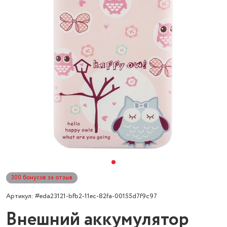
300 бонусов за отзыв
Артикул: #eda23121-bfb2-11ec-82fa-00155d7f9c97
Внешний аккумулятор