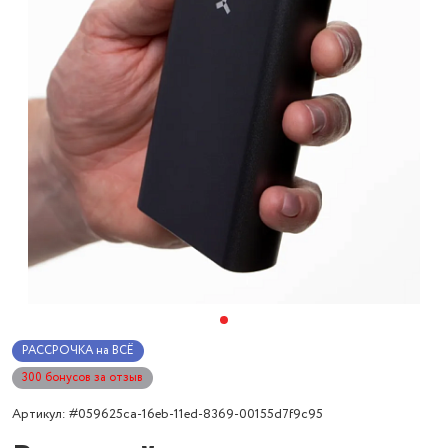
РАССРОЧКА на ВСЁ
300 бонусов за отзыв
Артикул: #059625ca-16eb-11ed-8369-00155d7f9c95