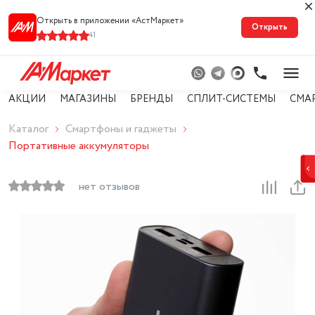
Открыть в приложении «АстМарке‪т‬»
Открыть
41
АКЦИИ
МАГАЗИНЫ
БРЕНДЫ
СПЛИТ-СИСТЕМЫ
СМА
Каталог
Смартфоны и гаджеты
Портативные аккумуляторы
нет отзывов