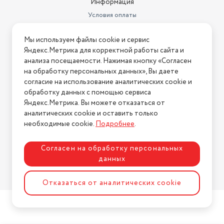
Информация
Условия оплаты
Условия доставки
Мы используем файлы cookie и сервис
Условия возврата
Яндекс.Метрика для корректной работы сайта и
Нашли ошибку на сайте?
Напишите нам
.
анализа посещаемости. Нажимая кнопку «Согласен
на обработку персональных данных», Вы даете
2026 © Интернет-магазин "АстМаркет". У нас есть всё!
согласие на использование аналитических cookie и
обработку данных с помощью сервиса
Яндекс.Метрика. Вы можете отказаться от
аналитических cookie и оставить только
Политика конфиденциальности
необходимые cookie.
Подробнее
.
Согласен на обработку персональных
данных
Разработка сайта
ASTDESIGN
Отказаться от аналитических cookie