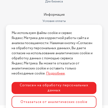
Для бизнеса
Информация
Условия оплаты
Условия доставки
Мы используем файлы cookie и сервис
Условия возврата
Яндекс.Метрика для корректной работы сайта и
Нашли ошибку на сайте?
Напишите нам
.
анализа посещаемости. Нажимая кнопку «Согласен
на обработку персональных данных», Вы даете
2026 © Интернет-магазин "АстМаркет". У нас есть всё!
согласие на использование аналитических cookie и
обработку данных с помощью сервиса
Яндекс.Метрика. Вы можете отказаться от
аналитических cookie и оставить только
Политика конфиденциальности
необходимые cookie.
Подробнее
.
Согласен на обработку персональных
данных
Разработка сайта
ASTDESIGN
Отказаться от аналитических cookie