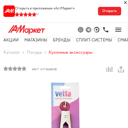
Открыть в приложении «АстМарке‪т‬»
Открыть
41
АКЦИИ
МАГАЗИНЫ
БРЕНДЫ
СПЛИТ-СИСТЕМЫ
СМА
Каталог
Посуда
Кухонные аксессуары
нет отзывов