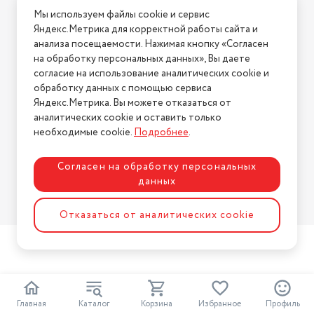
Мы используем файлы cookie и сервис
Условия возврата
Яндекс.Метрика для корректной работы сайта и
Нашли ошибку на сайте?
Напишите нам
.
анализа посещаемости. Нажимая кнопку «Согласен
на обработку персональных данных», Вы даете
2026 © Интернет-магазин "АстМаркет". У нас есть всё!
согласие на использование аналитических cookie и
обработку данных с помощью сервиса
Яндекс.Метрика. Вы можете отказаться от
аналитических cookie и оставить только
Политика конфиденциальности
необходимые cookie.
Подробнее
.
Согласен на обработку персональных
данных
Разработка сайта
ASTDESIGN
Отказаться от аналитических cookie
Главная
Каталог
Корзина
Избранное
Профиль