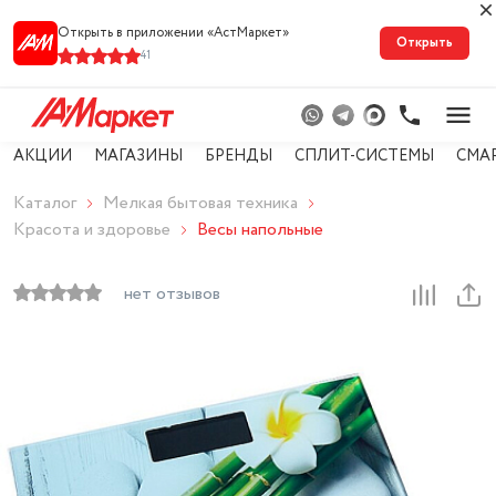
Открыть в приложении «АстМарке‪т‬»
Открыть
41
АКЦИИ
МАГАЗИНЫ
БРЕНДЫ
СПЛИТ-СИСТЕМЫ
СМА
Каталог
Мелкая бытовая техника
Красота и здоровье
Весы напольные
нет отзывов