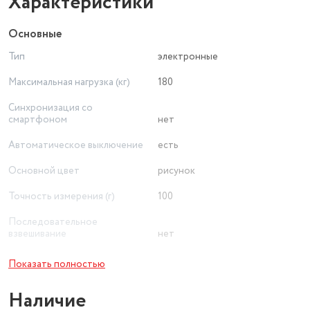
Характеристики
Основные
Тип
электронные
Максимальная нагрузка (кг)
180
Синхронизация со
смартфоном
нет
Автоматическое выключение
есть
Основной цвет
рисунок
Точность измерения (г)
100
Последовательное
взвешивание
нет
Материал платформы
стекло
Показать полностью
Вес товара в упаковке, (кг)
1.115
Наличие