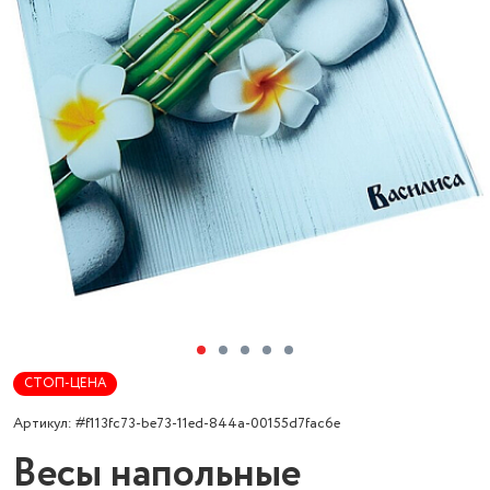
СТОП-ЦЕНА
Артикул: #f113fc73-be73-11ed-844a-00155d7fac6e
Весы напольные