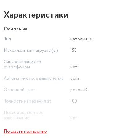
Характеристики
Основные
Тип
напольные
Максимальная нагрузка (кг)
150
Синхронизация со
смартфоном
нет
Автоматическое выключение
есть
Основной цвет
розовый
Точность измерения (г)
100
Последовательное
взвешивание
нет
Материал платформы
стекло
Показать полностью