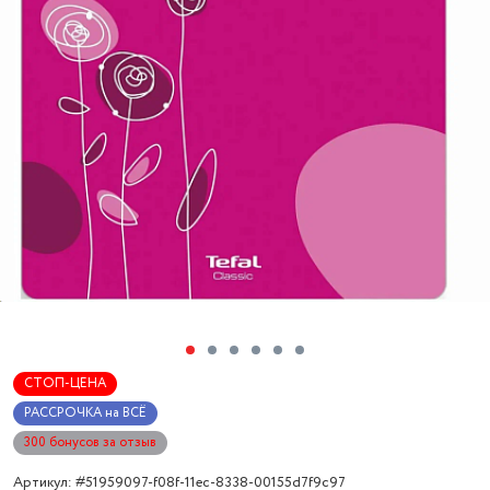
СТОП-ЦЕНА
РАССРОЧКА на ВСЁ
300 бонусов за отзыв
Артикул: #51959097-f08f-11ec-8338-00155d7f9c97