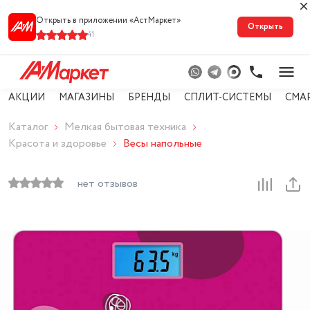
Открыть в приложении «АстМарке‪т‬»
Открыть
41
АКЦИИ
МАГАЗИНЫ
БРЕНДЫ
СПЛИТ-СИСТЕМЫ
СМА
Каталог
Мелкая бытовая техника
Красота и здоровье
Весы напольные
нет отзывов