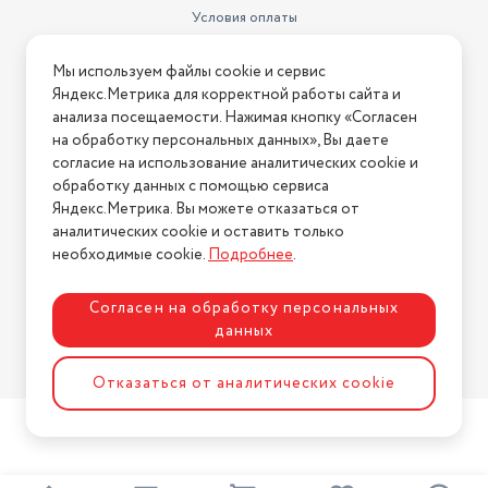
Условия оплаты
Условия доставки
Мы используем файлы cookie и сервис
Условия возврата
Яндекс.Метрика для корректной работы сайта и
Нашли ошибку на сайте?
Напишите нам
.
анализа посещаемости. Нажимая кнопку «Согласен
на обработку персональных данных», Вы даете
2026 © Интернет-магазин "АстМаркет". У нас есть всё!
согласие на использование аналитических cookie и
обработку данных с помощью сервиса
Яндекс.Метрика. Вы можете отказаться от
аналитических cookie и оставить только
Политика конфиденциальности
необходимые cookie.
Подробнее
.
Согласен на обработку персональных
данных
Разработка сайта
ASTDESIGN
Отказаться от аналитических cookie