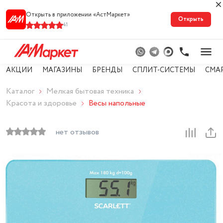
Открыть в приложении «АстМарке‪т‬»
Открыть
41
АКЦИИ
МАГАЗИНЫ
БРЕНДЫ
СПЛИТ-СИСТЕМЫ
СМА
Каталог
Мелкая бытовая техника
Красота и здоровье
Весы напольные
нет отзывов