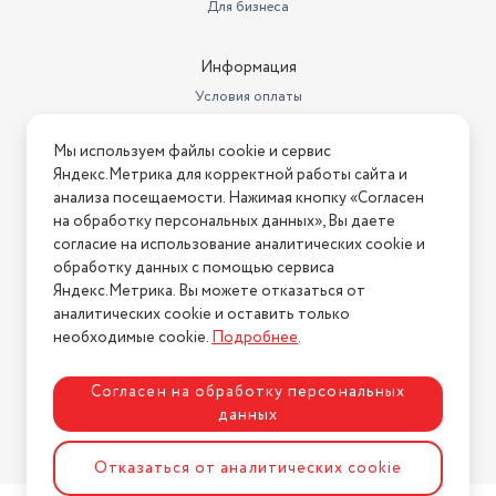
Для бизнеса
Тип элементов питания
CR2032
Информация
Количество элементов
питания
1
Условия оплаты
Условия доставки
Мы используем файлы cookie и сервис
Условия возврата
Яндекс.Метрика для корректной работы сайта и
Нашли ошибку на сайте?
Напишите нам
.
анализа посещаемости. Нажимая кнопку «Согласен
на обработку персональных данных», Вы даете
2026 © Интернет-магазин "АстМаркет". У нас есть всё!
согласие на использование аналитических cookie и
обработку данных с помощью сервиса
Яндекс.Метрика. Вы можете отказаться от
аналитических cookie и оставить только
Политика конфиденциальности
необходимые cookie.
Подробнее
.
Согласен на обработку персональных
данных
Разработка сайта
ASTDESIGN
Отказаться от аналитических cookie