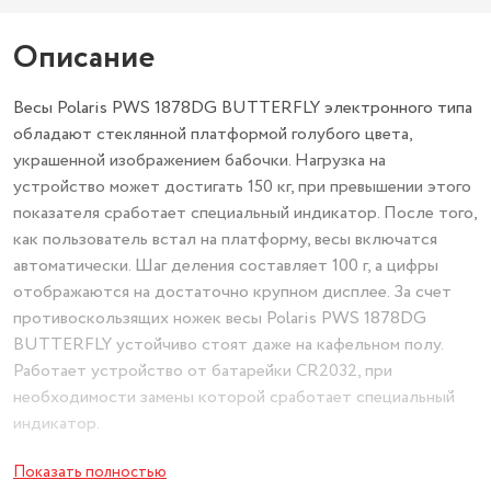
Описание
Весы Polaris PWS 1878DG BUTTERFLY электронного типа
обладают стеклянной платформой голубого цвета,
украшенной изображением бабочки. Нагрузка на
устройство может достигать 150 кг, при превышении этого
показателя сработает специальный индикатор. После того,
как пользователь встал на платформу, весы включатся
автоматически. Шаг деления составляет 100 г, а цифры
отображаются на достаточно крупном дисплее. За счет
противоскользящих ножек весы Polaris PWS 1878DG
BUTTERFLY устойчиво стоят даже на кафельном полу.
Работает устройство от батарейки CR2032, при
необходимости замены которой сработает специальный
индикатор.
Показать полностью
Максимальный вес: 180 кг.