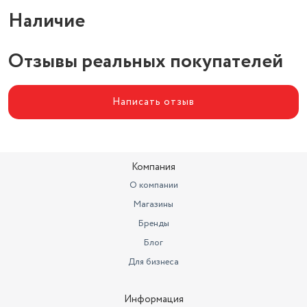
Питание
батарейки
Наличие
Автоматическое включение
есть
Отзывы реальных покупателей
Конструкция тары
платформа
Написать отзыв
Компания
О компании
Магазины
Бренды
Блог
Для бизнеса
Информация