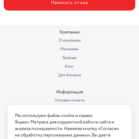
Написать отзыв
Длина товара в упаковке, в
метрах
0.3
Ширина товара в упаковке, в
метрах
0.3
Компания
Высота товара в упаковке, в
О компании
метрах
0.04
Магазины
Объем товара в упаковке, в
Бренды
литрах
3.6
Блог
Размеры (ШхВхД)
30x1.5x30 см
Для бизнеса
Информация
Условия оплаты
Условия доставки
Мы используем файлы cookie и сервис
Условия возврата
Яндекс.Метрика для корректной работы сайта и
Нашли ошибку на сайте?
Напишите нам
.
анализа посещаемости. Нажимая кнопку «Согласен
на обработку персональных данных», Вы даете
2026 © Интернет-магазин "АстМаркет". У нас есть всё!