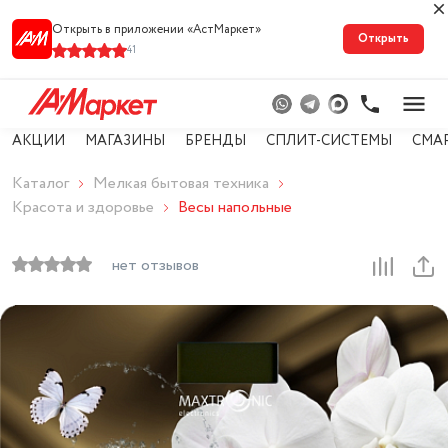
Открыть в приложении «АстМарке‪т‬»
Открыть
41
АКЦИИ
МАГАЗИНЫ
БРЕНДЫ
СПЛИТ-СИСТЕМЫ
СМА
Каталог
Мелкая бытовая техника
Красота и здоровье
Весы напольные
нет отзывов