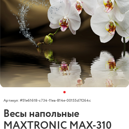
Артикул: #51e61618-c734-11ea-814e-00155d7f264c
Весы напольные
MAXTRONIC MAX-310