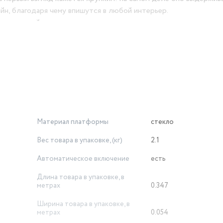
йн, благодаря чему впишутся в любой интерьер.
ную устойчивость и предотвращают их скольжение по полу, 
я батареек. Низкое энергопотребление обеспечивает беспере
ёх AAA. Включение и выключение весов происходит автоматич
Материал платформы
стекло
Вес товара в упаковке, (кг)
2.1
Автоматическое включение
есть
Длина товара в упаковке, в
метрах
0.347
Ширина товара в упаковке, в
метрах
0.054