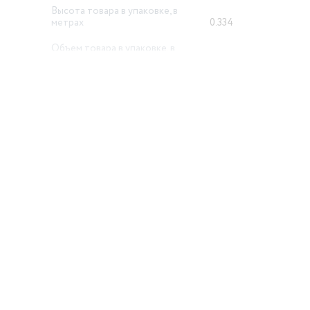
Высота товара в упаковке, в
метрах
0.334
Объем товара в упаковке, в
литрах
6.258
й