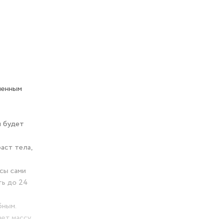
менным
я будет
аст тела,
есы сами
ть до 24
бным.
ает массу