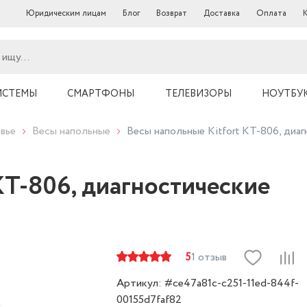
Юридическим лицам
Блог
Возврат
Доставка
Оплата
ИСТЕМЫ
СМАРТФОНЫ
ТЕЛЕВИЗОРЫ
НОУТБУ
вье
Весы напольные
Весы напольные Kitfort КТ-806, диа
КТ-806, диагностические
5
1 отзыв
Артикул: #ce47a81c-c251-11ed-844f-
00155d7faf82