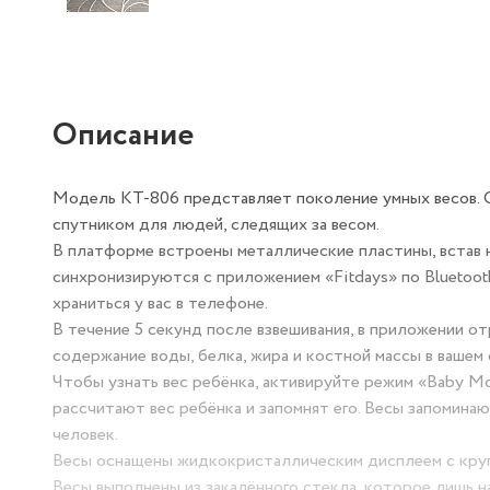
Описание
Модель КТ-806 представляет поколение умных весов. 
спутником для людей, следящих за весом.
В платформе встроены металлические пластины, встав 
синхронизируются с приложением «Fitdays» по Bluetoot
храниться у вас в телефоне.
В течение 5 секунд после взвешивания, в приложении от
содержание воды, белка, жира и костной массы в вашем 
Чтобы узнать вес ребёнка, активируйте режим «Baby Mod
рассчитают вес ребёнка и запомнят его. Весы запомин
человек.
Весы оснащены жидкокристаллическим дисплеем с круп
Весы выполнены из закалённого стекла, которое лишь н