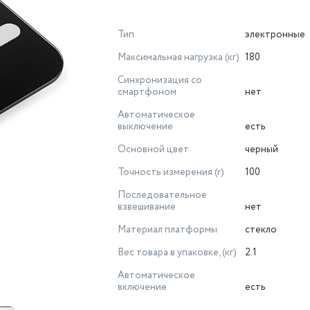
Тип
электронные
Максимальная нагрузка (кг)
180
Синхронизация со
смартфоном
нет
Автоматическое
выключение
есть
Основной цвет
черный
Точность измерения (г)
100
Последовательное
взвешивание
нет
Материал платформы
стекло
Вес товара в упаковке, (кг)
2.1
Автоматическое
включение
есть