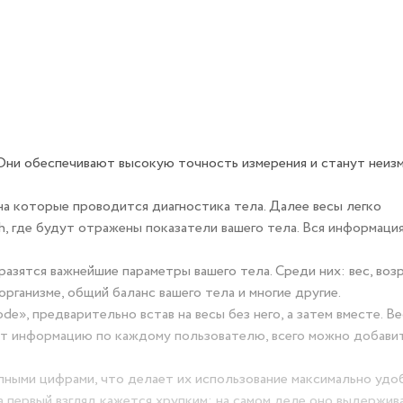
Они обеспечивают высокую точность измерения и станут неиз
на которые проводится диагностика тела. Далее весы легко
h, где будут отражены показатели вашего тела. Вся информаци
разятся важнейшие параметры вашего тела. Среди них: вес, возр
организме, общий баланс вашего тела и многие другие.
e», предварительно встав на весы без него, а затем вместе. В
ают информацию по каждому пользователю, всего можно добави
ными цифрами, что делает их использование максимально удо
а первый взгляд кажется хрупким: на самом деле оно выдержив