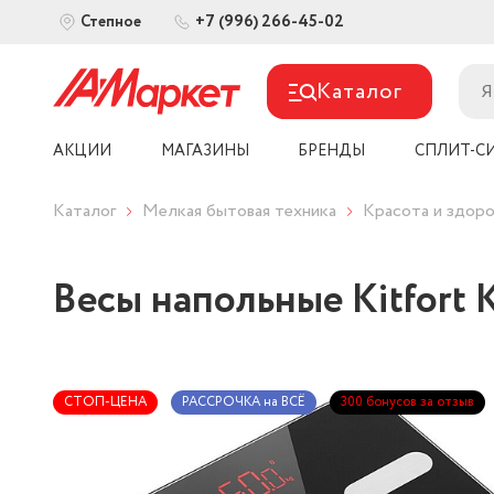
+7 (996) 266-45-02
Степное
Каталог
АКЦИИ
МАГАЗИНЫ
БРЕНДЫ
СПЛИТ-С
Каталог
Мелкая бытовая техника
Красота и здоро
Весы напольные Kitfort 
СТОП-ЦЕНА
РАССРОЧКА на ВСЁ
300 бонусов за отзыв