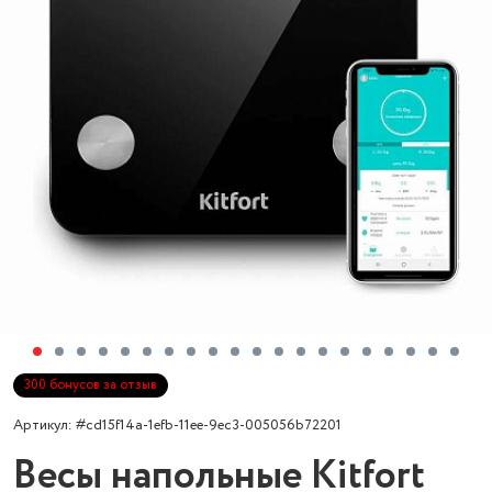
300 бонусов за отзыв
Артикул: #cd15f14a-1efb-11ee-9ec3-005056b72201
Весы напольные Kitfort