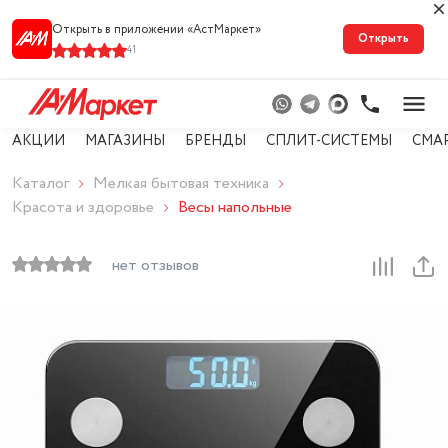
Открыть в приложении «АстМарке‪т‬»
Открыть
41
АКЦИИ
МАГАЗИНЫ
БРЕНДЫ
СПЛИТ-СИСТЕМЫ
СМА
Каталог
Мелкая бытовая техника
Красота и здоровье
Весы напольные
нет отзывов