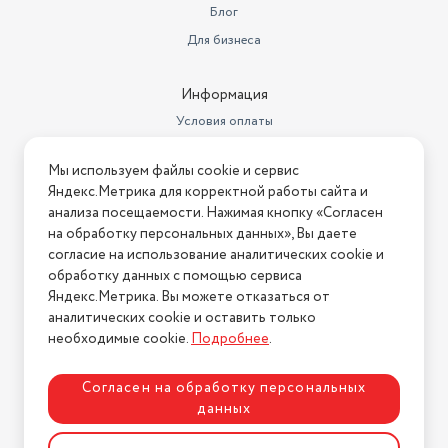
Особенности
индикация перегрузки
Блог
Для бизнеса
Точность измерения
100 г
Тип весов
электронные
Информация
определение доли воды,
Условия оплаты
определение доли костной
Условия доставки
ткани, память, определение
доли жировой ткани, расчет
Мы используем файлы cookie и сервис
Условия возврата
ИМТ (BMI), определение доли
Яндекс.Метрика для корректной работы сайта и
Дополнительные функции
мышечной ткани
Нашли ошибку на сайте?
Напишите нам
.
анализа посещаемости. Нажимая кнопку «Согласен
на обработку персональных данных», Вы даете
Тип устройства
весы
2026 © Интернет-магазин "АстМаркет". У нас есть всё!
согласие на использование аналитических cookie и
обработку данных с помощью сервиса
Производитель
Kitfort
Яндекс.Метрика. Вы можете отказаться от
Максимальная нагрузка
180 кг
аналитических cookie и оставить только
Политика конфиденциальности
необходимые cookie.
Подробнее
.
Длина
26 см
Ширина
Согласен на обработку персональных
26 см
данных
Протокол связи умного дома
bluetooth
Разработка сайта
ASTDESIGN