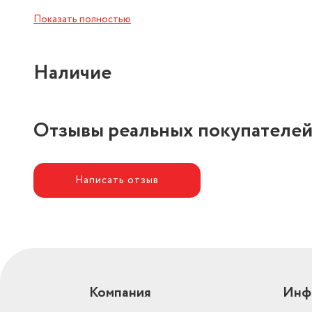
Вес товара в упаковке, (кг)
1.16
Показать полностью
Питание
батарейки
Наличие
Отзывы реальных покупате
Написать отзыв
Компания
Инф