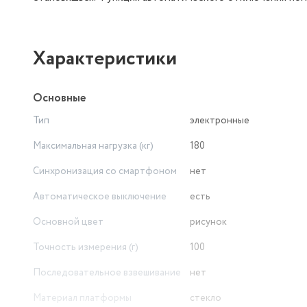
Характеристики
Основные
Тип
электронные
Максимальная нагрузка (кг)
180
Синхронизация со смартфоном
нет
Автоматическое выключение
есть
Основной цвет
рисунок
Точность измерения (г)
100
Последовательное взвешивание
нет
Материал платформы
стекло