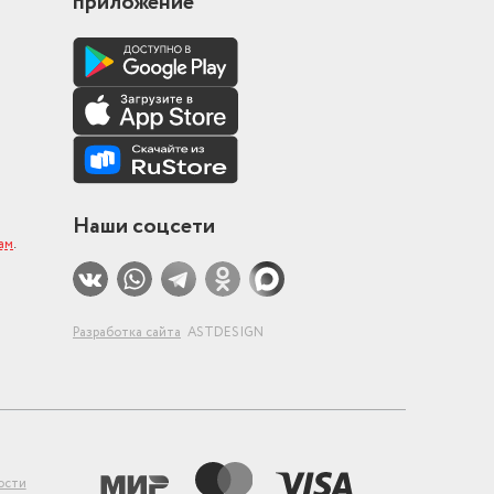
приложение
Наши соцсети
нам
.
Разработка сайта
ASTDESIGN
ости