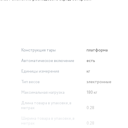
Конструкция тары
платформа
Автоматическое включение
есть
Единицы измерения
кг
Тип весов
электронные
Максимальная нагрузка
180 кг
Длина товара в упаковке, в
метрах
0.28
Ширина товара в упаковке, в
метрах
0.28