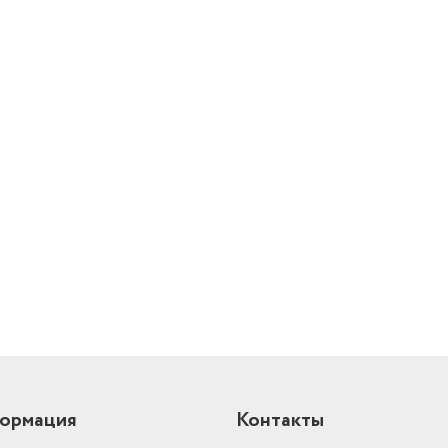
Высота товара в упаковке, в
метрах
0.03
Объем товара в упаковке, в
литрах
2.352
Тип устройства
весы
лей
ормация
Контакты