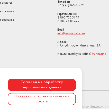
Телефон
я оплаты
+7 (996) 266-45-02
я доставки
Горячая линия
8 800 700 51 44
я возврата
8:00 - 20:00 мск
Email
info@astmarket.com
Адрес
г. Ахтубинск, ул. Чаплыгина, 18А
Нашли ошибку на сайте?
Напишите 
ая
Согласен на обработку
персональных данных
Отказаться от аналитических
cookie
ко
ет-магазин "АстМаркет". У нас есть всё!
Политика конфиденциальн