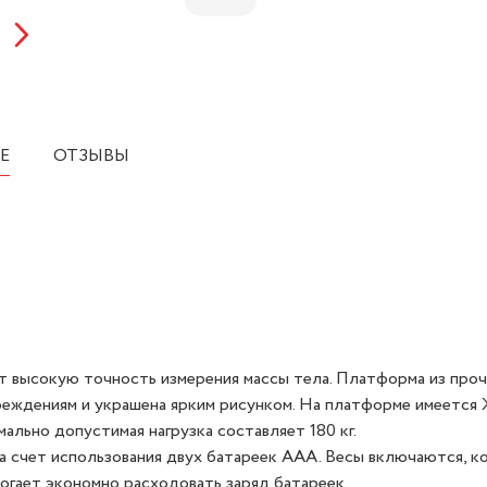
IRIT
Е
ОТЗЫВЫ
вают высокую точность измерения массы тела. Платформа из
повреждениям и украшена ярким рисунком. На платформе им
симально допустимая нагрузка составляет 180 кг.
я за счет использования двух батареек AAA. Весы включаютс
чения помогает экономно расходовать заряд батареек.