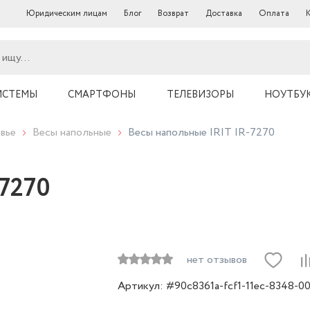
Юридическим лицам
Блог
Возврат
Доставка
Оплата
ИСТЕМЫ
СМАРТФОНЫ
ТЕЛЕВИЗОРЫ
НОУТБ
ровье
Весы напольные
Весы напольные IRIT IR-7270
IR-7270
нет отзывов
Артикул: #90c8361a-fcf1-11ec-8348-
00155d7f9c95