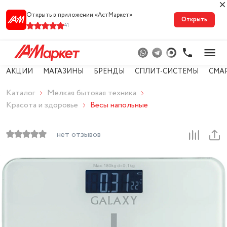
Открыть в приложении «АстМарке‪т‬»
Открыть
41
АКЦИИ
МАГАЗИНЫ
БРЕНДЫ
СПЛИТ-СИСТЕМЫ
СМА
Каталог
Мелкая бытовая техника
Красота и здоровье
Весы напольные
нет отзывов