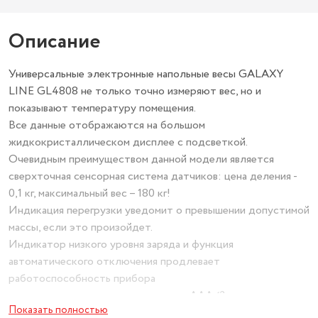
Описание
Универсальные электронные напольные весы GALAXY
LINE GL4808 не только точно измеряют вес, но и
показывают температуру помещения.
Все данные отображаются на большом
жидкокристаллическом дисплее с подсветкой.
Очевидным преимуществом данной модели является
сверхточная сенсорная система датчиков: цена деления -
0,1 кг, максимальный вес – 180 кг!
Индикация перегрузки уведомит о превышении допустимой
массы, если это произойдет.
Индикатор низкого уровня заряда и функция
автоматического отключения продлевает
работоспособность прибора
за счет экономии элемента питания ААА (2 шт. в
Показать полностью
комплекте). Запас энергии не расходуется в режиме