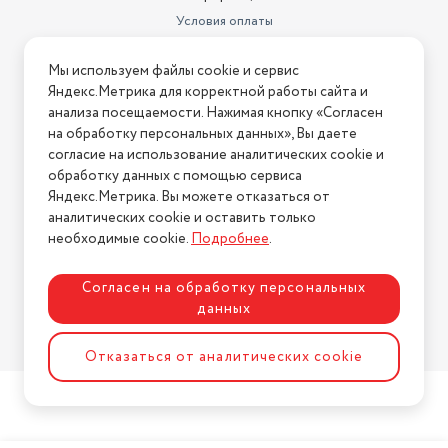
Условия оплаты
Условия доставки
Мы используем файлы cookie и сервис
Условия возврата
Яндекс.Метрика для корректной работы сайта и
Нашли ошибку на сайте?
Напишите нам
.
анализа посещаемости. Нажимая кнопку «Согласен
на обработку персональных данных», Вы даете
2026 © Интернет-магазин "АстМаркет". У нас есть всё!
согласие на использование аналитических cookie и
обработку данных с помощью сервиса
Яндекс.Метрика. Вы можете отказаться от
аналитических cookie и оставить только
Политика конфиденциальности
необходимые cookie.
Подробнее
.
Согласен на обработку персональных
данных
Разработка сайта
ASTDESIGN
Отказаться от аналитических cookie