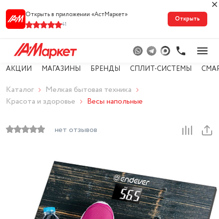
Открыть в приложении «АстМарке‪т‬»
Открыть
41
АКЦИИ
МАГАЗИНЫ
БРЕНДЫ
СПЛИТ-СИСТЕМЫ
СМА
Каталог
Мелкая бытовая техника
Красота и здоровье
Весы напольные
нет отзывов