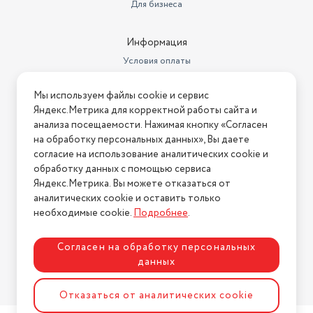
Для бизнеса
Информация
Условия оплаты
Условия доставки
Мы используем файлы cookie и сервис
Условия возврата
Яндекс.Метрика для корректной работы сайта и
Нашли ошибку на сайте?
Напишите нам
.
анализа посещаемости. Нажимая кнопку «Согласен
на обработку персональных данных», Вы даете
2026 © Интернет-магазин "АстМаркет". У нас есть всё!
согласие на использование аналитических cookie и
обработку данных с помощью сервиса
Яндекс.Метрика. Вы можете отказаться от
аналитических cookie и оставить только
Политика конфиденциальности
необходимые cookie.
Подробнее
.
Согласен на обработку персональных
данных
Разработка сайта
ASTDESIGN
Отказаться от аналитических cookie