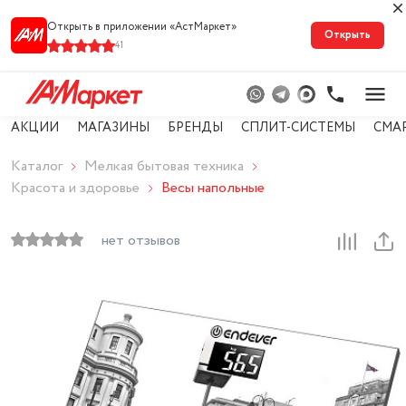
Открыть в приложении «АстМарке‪т‬»
Открыть
41
АКЦИИ
МАГАЗИНЫ
БРЕНДЫ
СПЛИТ-СИСТЕМЫ
СМА
Каталог
Мелкая бытовая техника
Красота и здоровье
Весы напольные
нет отзывов