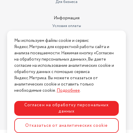
Для бизнеса
Информация
Условия оплаты
Условия доставки
Мы используем файлы cookie и сервис
Условия возврата
Яндекс.Метрика для корректной работы сайта и
Нашли ошибку на сайте?
Напишите нам
.
анализа посещаемости. Нажимая кнопку «Согласен
на обработку персональных данных», Вы даете
2026 © Интернет-магазин "АстМаркет". У нас есть всё!
согласие на использование аналитических cookie и
обработку данных с помощью сервиса
Яндекс.Метрика. Вы можете отказаться от
аналитических cookie и оставить только
Политика конфиденциальности
необходимые cookie.
Подробнее
.
Согласен на обработку персональных
данных
Разработка сайта
ASTDESIGN
Отказаться от аналитических cookie