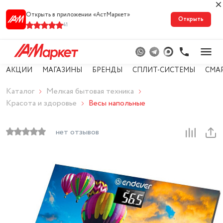
Открыть в приложении «АстМарке‪т‬»
Открыть
41
АКЦИИ
МАГАЗИНЫ
БРЕНДЫ
СПЛИТ-СИСТЕМЫ
СМА
Каталог
Мелкая бытовая техника
Красота и здоровье
Весы напольные
нет отзывов