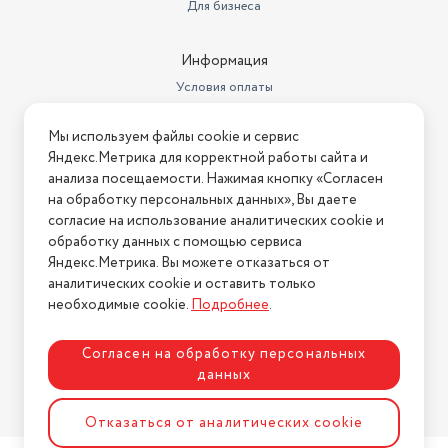
Для бизнеса
Информация
Условия оплаты
Условия доставки
Мы используем файлы cookie и сервис
Условия возврата
Яндекс.Метрика для корректной работы сайта и
Нашли ошибку на сайте?
Напишите нам
.
анализа посещаемости. Нажимая кнопку «Согласен
на обработку персональных данных», Вы даете
2026 © Интернет-магазин "АстМаркет". У нас есть всё!
согласие на использование аналитических cookie и
обработку данных с помощью сервиса
Яндекс.Метрика. Вы можете отказаться от
аналитических cookie и оставить только
Политика конфиденциальности
необходимые cookie.
Подробнее
.
Согласен на обработку персональных
данных
Разработка сайта
ASTDESIGN
Отказаться от аналитических cookie