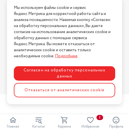
Условия доставки
Дополнительные функции
память
Мы используем файлы cookie и сервис
Условия возврата
Тип устройства
Яндекс.Метрика для корректной работы сайта и
жироанализатор
Нашли ошибку на сайте?
Напишите нам
.
анализа посещаемости. Нажимая кнопку «Согласен
Диаметр нижнего яруса
1 г.
на обработку персональных данных», Вы даете
2026 © Интернет-магазин "АстМаркет". У нас есть всё!
согласие на использование аналитических cookie и
обработку данных с помощью сервиса
Яндекс.Метрика. Вы можете отказаться от
аналитических cookie и оставить только
Политика конфиденциальности
необходимые cookie.
Подробнее
.
Согласен на обработку персональных
данных
Разработка сайта
ASTDESIGN
Отказаться от аналитических cookie
2
Главная
Каталог
Корзина
Избранное
Профиль