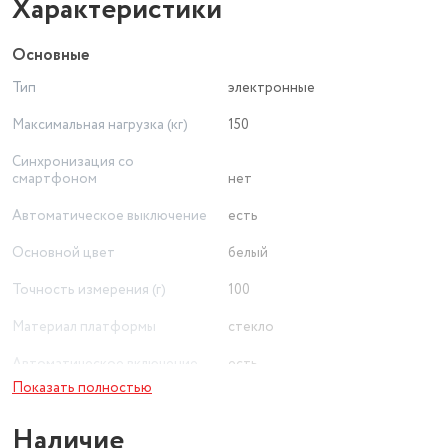
Характеристики
Основные
Тип
электронные
Максимальная нагрузка (кг)
150
Синхронизация со
смартфоном
нет
Автоматическое выключение
есть
Основной цвет
белый
Точность измерения (г)
100
Материал платформы
стекло
Автоматическое включение
есть
Показать полностью
Тип элементов питания
CR2032
Наличие
Количество элементов