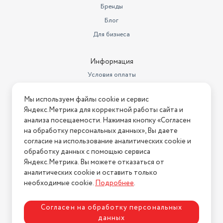
Бренды
Ширина
35 см
Блог
Длина
30 см
Для бизнеса
Тип весов
электронные
Информация
Максимальная нагрузка
200 кг
Условия оплаты
Дополнительные функции
определение доли воды
Условия доставки
Мы используем файлы cookie и сервис
Условия возврата
Тип устройства
весы
Яндекс.Метрика для корректной работы сайта и
Нашли ошибку на сайте?
Напишите нам
.
анализа посещаемости. Нажимая кнопку «Согласен
на обработку персональных данных», Вы даете
2026 © Интернет-магазин "АстМаркет". У нас есть всё!
согласие на использование аналитических cookie и
обработку данных с помощью сервиса
Яндекс.Метрика. Вы можете отказаться от
аналитических cookie и оставить только
Политика конфиденциальности
необходимые cookie.
Подробнее
.
Согласен на обработку персональных
данных