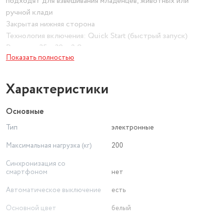
подходят для взвешивания младенцев, животных или
ручной клади
Закрытая нижняя сторона
Технология включения: Quick Start (быстрый запуск)
Размеры: 35 x 30 x 2,8 см
Показать полностью
Характеристики
Основные
Тип
электронные
Максимальная нагрузка (кг)
200
Синхронизация со
смартфоном
нет
Автоматическое выключение
есть
Основной цвет
белый