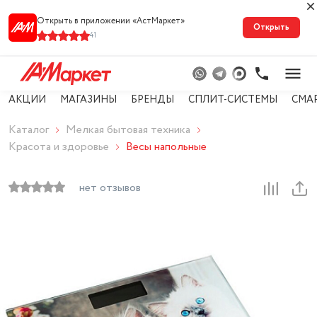
Открыть в приложении «АстМарке‪т‬»
Открыть
41
АКЦИИ
МАГАЗИНЫ
БРЕНДЫ
СПЛИТ-СИСТЕМЫ
СМА
Каталог
Мелкая бытовая техника
Красота и здоровье
Весы напольные
нет отзывов