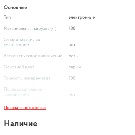
Основные
Тип
электронные
Максимальная нагрузка (кг)
180
Синхронизация со
смартфоном
нет
Автоматическое выключение
есть
Основной цвет
серый
Точность измерения (г)
100
Последовательное
взвешивание
нет
Материал платформы
стекло
Показать полностью
Автоматическое включение
есть
Наличие