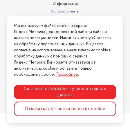
Информация
Условия оплаты
Условия доставки
Мы используем файлы cookie и сервис
Условия возврата
Яндекс.Метрика для корректной работы сайта и
Нашли ошибку на сайте?
Напишите нам
.
анализа посещаемости. Нажимая кнопку «Согласен
на обработку персональных данных», Вы даете
2026 © Интернет-магазин "АстМаркет". У нас есть всё!
согласие на использование аналитических cookie и
обработку данных с помощью сервиса
Яндекс.Метрика. Вы можете отказаться от
аналитических cookie и оставить только
Политика конфиденциальности
необходимые cookie.
Подробнее
.
Согласен на обработку персональных
данных
Разработка сайта
ASTDESIGN
Отказаться от аналитических cookie